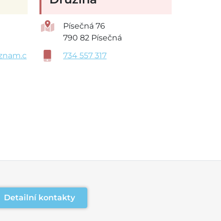
Písečná 76
790 82 Písečná
znam.c
734 557 317
Detailní kontakty