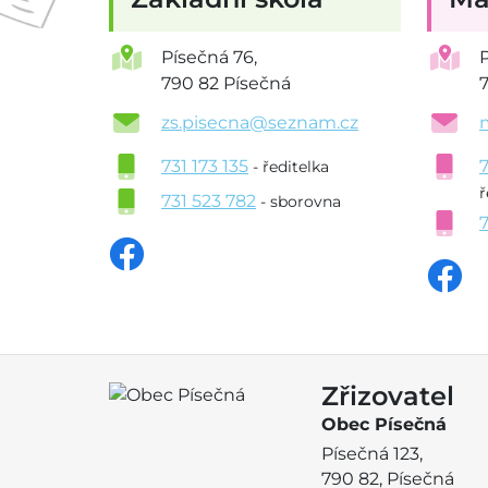
Písečná 76,
790 82 Písečná
zs.pisecna@seznam.cz
731 173 135
- ředitelka
ř
731 523 782
- sborovna
Zřizovatel
Obec Písečná
Písečná 123,
790 82, Písečná