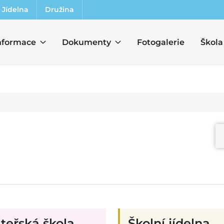
Jídelna
Družina
nformace
Dokumenty
Fotogalerie
Škola
teřská škola
Školní jídelna