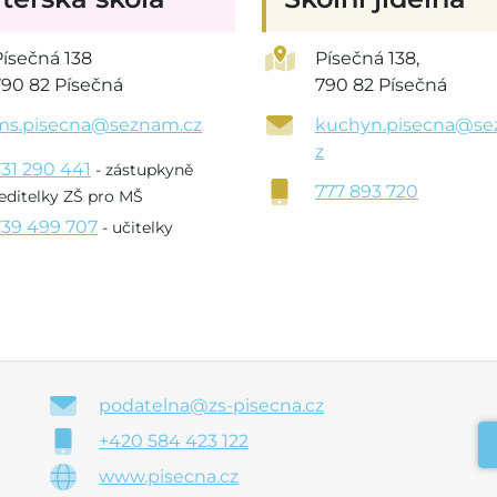
Písečná 138
Písečná 138,
790 82 Písečná
790 82 Písečná
ms.pisecna@seznam.cz
kuchyn.pisecna@se
z
731 290 441
- zástupkyně
777 893 720
editelky ZŠ pro MŠ
739 499 707
- učitelky
podatelna@zs-pisecna.cz
+420 584 423 122
www.pisecna.cz