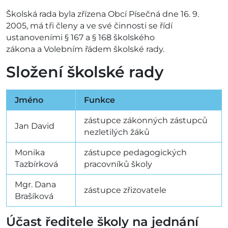
Školská rada byla zřízena Obcí Písečná dne 16. 9.
2005, má tři členy a ve své činnosti se řídí
ustanoveními § 167 a § 168 školského
zákona a Volebním řádem školské rady.
Složení školské rady
Jméno
Funkce
zástupce zákonných zástupců
Jan David
nezletilých žáků
Monika
zástupce pedagogických
Tazbírková
pracovníků školy
Mgr. Dana
zástupce zřizovatele
Brašíková
Účast ředitele školy na jednání