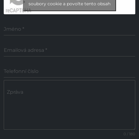
soubory cookie a povolte tento obsah
Jméno
*
Emailová adresa
*
Telefonní číslo
Zpráva
0 / 180