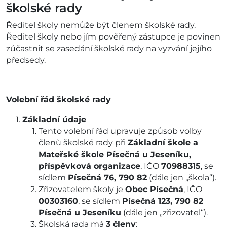
školské rady
Ředitel školy nemůže být členem školské rady.
Ředitel školy nebo jím pověřený zástupce je povinen
zúčastnit se zasedání školské rady na vyzvání jejího
předsedy.
Volební řád školské rady
Základní údaje
Tento volební řád upravuje způsob volby
členů školské rady při
Základní škole a
Mateřské škole Písečná u Jeseníku,
příspěvková organizace
, IČO
70988315
, se
sídlem
Písečná 76, 790 82
(dále jen „škola“).
Zřizovatelem školy je
Obec Písečná
, IČO
00303160
, se sídlem
Písečná 123, 790 82
Písečná u Jeseníku
(dále jen „zřizovatel“).
Školská rada má
3 členy
: