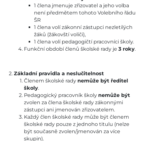
1 člena jmenuje zřizovatel a jeho volba
není předmětem tohoto Volebního řádu
ŠR
1 člena volí zákonní zástupci nezletilých
žáků (žákovští voliči),
1 člena volí pedagogičtí pracovníci školy.
Funkční období členů školské rady je
3 roky
.
Základní pravidla a neslučitelnost
Členem školské rady
nemůže být ředitel
školy
.
Pedagogický pracovník školy
nemůže být
zvolen za člena školské rady zákonnými
zástupci ani jmenován zřizovatelem.
Každý člen školské rady může být členem
školské rady pouze z jednoho titulu (nelze
být současně zvolen/jmenován za více
skupin).