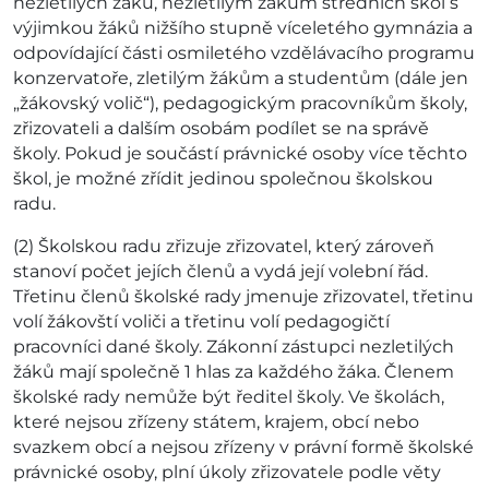
nezletilých žáků, nezletilým žákům středních škol s
výjimkou žáků nižšího stupně víceletého gymnázia a
odpovídající části osmiletého vzdělávacího programu
konzervatoře, zletilým žákům a studentům (dále jen
„žákovský volič“), pedagogickým pracovníkům školy,
zřizovateli a dalším osobám podílet se na správě
školy. Pokud je součástí právnické osoby více těchto
škol, je možné zřídit jedinou společnou školskou
radu.
(2) Školskou radu zřizuje zřizovatel, který zároveň
stanoví počet jejích členů a vydá její volební řád.
Třetinu členů školské rady jmenuje zřizovatel, třetinu
volí žákovští voliči a třetinu volí pedagogičtí
pracovníci dané školy. Zákonní zástupci nezletilých
žáků mají společně 1 hlas za každého žáka. Členem
školské rady nemůže být ředitel školy. Ve školách,
které nejsou zřízeny státem, krajem, obcí nebo
svazkem obcí a nejsou zřízeny v právní formě školské
právnické osoby, plní úkoly zřizovatele podle věty