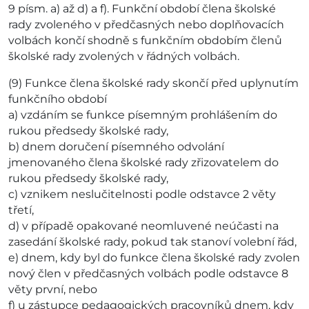
9 písm. a) až d) a f). Funkční období člena školské
rady zvoleného v předčasných nebo doplňovacích
volbách končí shodně s funkčním obdobím členů
školské rady zvolených v řádných volbách.
(9) Funkce člena školské rady skončí před uplynutím
funkčního období
a) vzdáním se funkce písemným prohlášením do
rukou předsedy školské rady,
b) dnem doručení písemného odvolání
jmenovaného člena školské rady zřizovatelem do
rukou předsedy školské rady,
c) vznikem neslučitelnosti podle odstavce 2 věty
třetí,
d) v případě opakované neomluvené neúčasti na
zasedání školské rady, pokud tak stanoví volební řád,
e) dnem, kdy byl do funkce člena školské rady zvolen
nový člen v předčasných volbách podle odstavce 8
věty první, nebo
f) u zástupce pedagogických pracovníků dnem, kdy