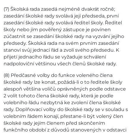
(7) Školská rada zasedá nejméně dvakrát ročně;
zasedání školské rady svolává její předseda, první
zasedání školské rady svolává ředitel školy. Ředitel
školy nebo jím pověřený zástupce je povinen
zúčastnit se zasedání školské rady na vyzvání jejího
předsedy. Školská rada na svém prvním zasedání
stanoví svůj jednací řád a zvolí svého předsedu. K
přijetí jednacího řádu se vyžaduje schválení
nadpoloviční většinou všech členů školské rady.
(8) Předčasné volby do funkce voleného člena
školské rady lze konat, požádá-li o to ředitele školy
alespoň většina voličů oprávněných podle odstavce
2 volit tohoto člena školské rady, která je podle
volebního řádu nezbytná ke zvolení člena školské
rady. Doplňovací volby do školské rady se v souladu s
volebním řádem konají, přestane-li být volený člen
školské rady jejím členem před skončením
funkčního období z důvodů stanovených v odstavci