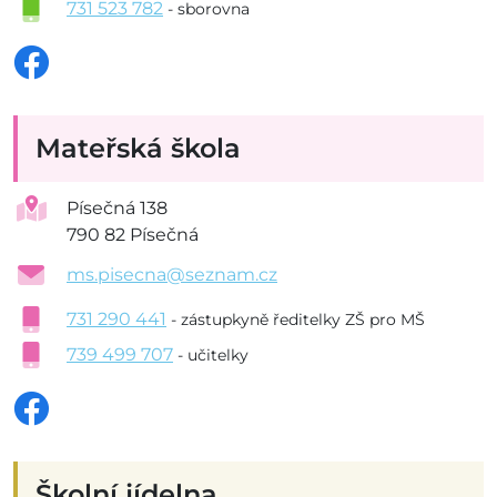
731 523 782
- sborovna
Mateřská škola
Písečná 138
790 82 Písečná
ms.pisecna@seznam.cz
731 290 441
- zástupkyně ředitelky ZŠ pro MŠ
739 499 707
- učitelky
Školní jídelna