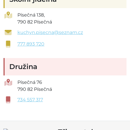
Písečná 138,
790 82 Písečná
kuchyn.pisecna@seznam.cz
777 893 720
Družina
Písečná 76
790 82 Písečná
734 557 317