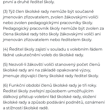
první a druhé ředitel školy.
(3) Týž člen školské rady nemůže být současně
jmenován zřizovatelem, zvolen žákovskými voliči
nebo zvolen pedagogickými pracovníky školy.
Pedagogický pracovník školy nemůže být zvolen za
člena školské rady této školy žákovskými voliči ani
jmenován zřizovatelem nebo ředitelem školy.
(4) Ředitel školy zajistí v souladu s volebním řádem
řádné uskutečnění voleb do školské rady.
(5) Nezvolí-li žákovští voliči stanovený počet členů
školské rady ani na základě opakované výzvy,
jmenuje zbývající členy školské rady ředitel školy.
(6) Funkční období členů školské rady je tři roky.
Ředitel školy zveřejní způsobem umožňujícím
dálkový přístup volební řád školské rady, složení
školské rady a způsob podávání podnětů, oznámení
a stížností školské radě.