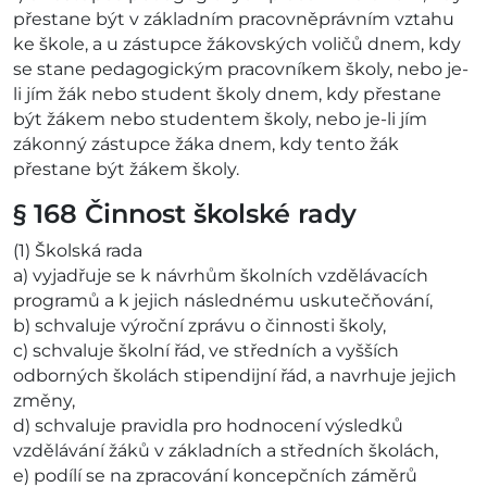
přestane být v základním pracovněprávním vztahu
ke škole, a u zástupce žákovských voličů dnem, kdy
se stane pedagogickým pracovníkem školy, nebo je-
li jím žák nebo student školy dnem, kdy přestane
být žákem nebo studentem školy, nebo je-li jím
zákonný zástupce žáka dnem, kdy tento žák
přestane být žákem školy.
§ 168 Činnost školské rady
(1) Školská rada
a) vyjadřuje se k návrhům školních vzdělávacích
programů a k jejich následnému uskutečňování,
b) schvaluje výroční zprávu o činnosti školy,
c) schvaluje školní řád, ve středních a vyšších
odborných školách stipendijní řád, a navrhuje jejich
změny,
d) schvaluje pravidla pro hodnocení výsledků
vzdělávání žáků v základních a středních školách,
e) podílí se na zpracování koncepčních záměrů