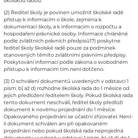
školskou radou.
(2) Ředitel školy je povinen umožnit školské radě
přístup k informacím o škole, zejména k
dokumentaci školy, a k informacím o rozpočtu a
hospodaření právnické osoby. Informace chráněné
podle zvláštních právních předpisů17) poskytne
ředitel školy školské radě pouze za podmínek
stanovených těmito zvláštními právními předpisy.
Poskytování informací podle zákona o svobodném
přístupu k informacím tím není dotčeno.
(3) O schválení dokumentů uvedených v odstavci 1
písm. b) až d) rozhodne školská rada do 1 měsíce od
jejich předložení ředitelem školy. Pokud školská rada
tento dokument neschválí, ředitel školy předloží
dokument k novému projednání do 1 měsíce.
Opakovaného projednání se účastní zřizovatel. Není-
li dokument schválen ani při opakovaném
projednání nebo pokud školská rada neprojedná
dokumenty uvedené v odstavci 1 písm. b) až d) do 1