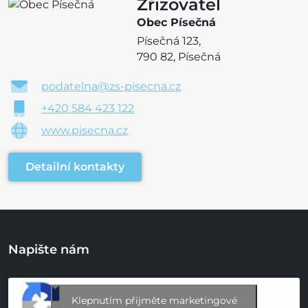
Zřizovatel
Obec Písečná
Písečná 123,
790 82, Písečná
podatelna@zs-pisecna.cz
+420 584 423 122
www.pisecna.cz
Detailní kontakty
Napište nám
Klepnutím přijměte marketingové