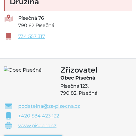
Družina
Písečná 76
790 82 Písečná
734 557 317
Zřizovatel
Obec Písečná
Písečná 123,
790 82, Písečná
podatelna@zs-pisecna.cz
+420 584 423 122
www.pisecna.cz