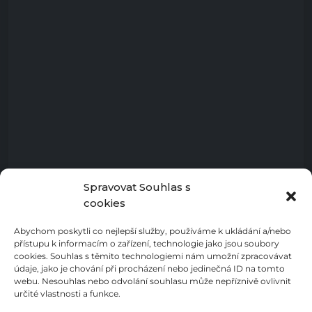
Spravovat Souhlas s
cookies
Abychom poskytli co nejlepší služby, používáme k ukládání a/nebo
přístupu k informacím o zařízení, technologie jako jsou soubory
cookies. Souhlas s těmito technologiemi nám umožní zpracovávat
údaje, jako je chování při procházení nebo jedinečná ID na tomto
webu. Nesouhlas nebo odvolání souhlasu může nepříznivě ovlivnit
určité vlastnosti a funkce.