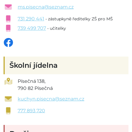
ms.pisecna@seznam.cz
731 290 441
- zástupkyně ředitelky ZŠ pro MŠ
739 499 707
- učitelky
Školní jídelna
Písečná 138,
790 82 Písečná
kuchyn.pisecna@seznam.cz
777 893 720