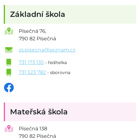
Základní škola
Písečná 76,
790 82 Písečná
zs.pisecna@seznam.cz
731 173 135
- ředitelka
731 523 782
- sborovna
Mateřská škola
Písečná 138
790 82 Písečná