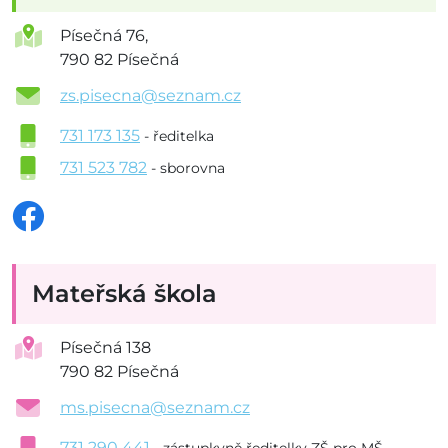
Písečná 76,
790 82 Písečná
zs.pisecna@seznam.cz
731 173 135
- ředitelka
731 523 782
- sborovna
Mateřská škola
Písečná 138
790 82 Písečná
ms.pisecna@seznam.cz
731 290 441