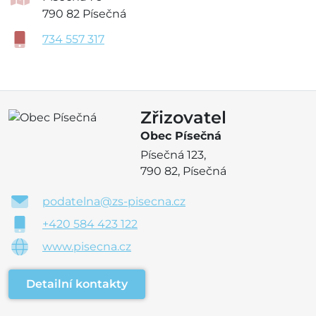
790 82 Písečná
734 557 317
Zřizovatel
Obec Písečná
Písečná 123,
790 82, Písečná
podatelna@zs-pisecna.cz
+420 584 423 122
www.pisecna.cz
Detailní kontakty