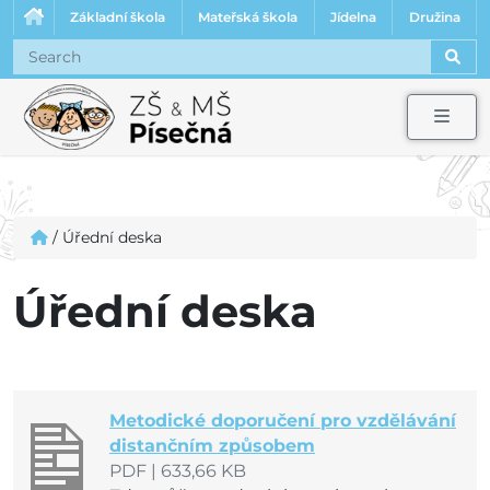
Základní škola
Mateřská škola
Jídelna
Družina
Sear
Men
/
Úřední deska
Úřední deska
Metodické doporučení pro vzdělávání
distančním způsobem
PDF
|
633,66 KB