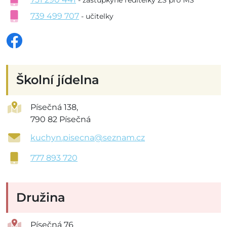
- zástupkyně ředitelky ZŠ pro MŠ
739 499 707
- učitelky
Školní jídelna
Písečná 138,
790 82 Písečná
kuchyn.pisecna@seznam.cz
777 893 720
Družina
Písečná 76