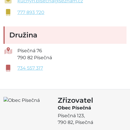
kuchyn.pisecna@seznam.cz
777 893 720
Družina
Písečná 76
790 82 Písečná
734 557 317
Zřizovatel
Obec Písečná
Písečná 123,
790 82, Písečná