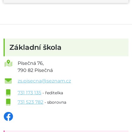
Základní škola
Písečná 76,
790 82 Písečná
zs.pisecna@seznam.cz
731 173 135
- ředitelka
731 523 782
- sborovna