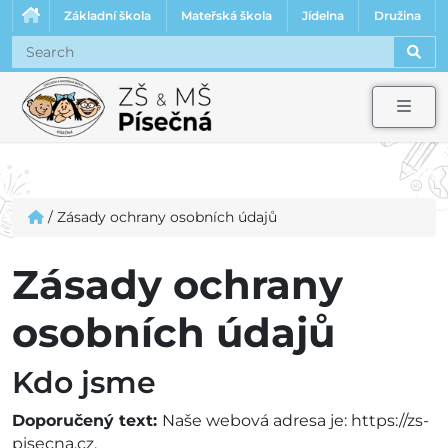
Základní škola
Mateřská škola
Jídelna
Družina
Sear
Men
/
Zásady ochrany osobních údajů
Zásady ochrany
osobních údajů
Kdo jsme
Doporučený text:
Naše webová adresa je: https://zs-
pisecna.cz.