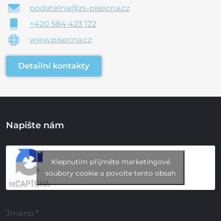
podatelna@zs-pisecna.cz
+420 584 423 122
www.pisecna.cz
Detailní kontakty
Napište nám
Klepnutím přijměte marketingové
soubory cookie a povolte tento obsah
Jméno
*