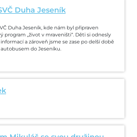
SVČ Duha Jeseník
 SVČ Duha Jeseník, kde nám byl připraven
 program „život v mraveništi“. Děti si odnesly
informací a zároveň jsme se zase po delší době
m autobusem do Jeseníku.
ek
ám Mikuláš se svou družinou