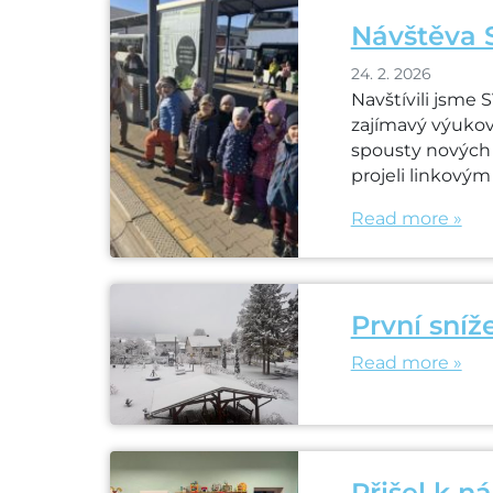
Návštěva 
24. 2. 2026
Navštívili jsme
zajímavý výukový
spousty nových 
projeli linkový
Read more »
První sníž
Read more »
Přišel k n