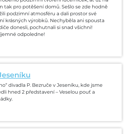
n tak pro potěšení domů. Sešlo se zde hodně
 užili podzimní atmosféru a dali prostor své
ření krásných výrobků. Nechyběla ani spousta
diče donesli, pochutnali si snad všichni!
íjemné odpoledne!
Jeseníku
ho“ divadla P. Bezruče v Jeseníku, kde jsme
édli hned 2 představení – Veselou pouť a
ádky.