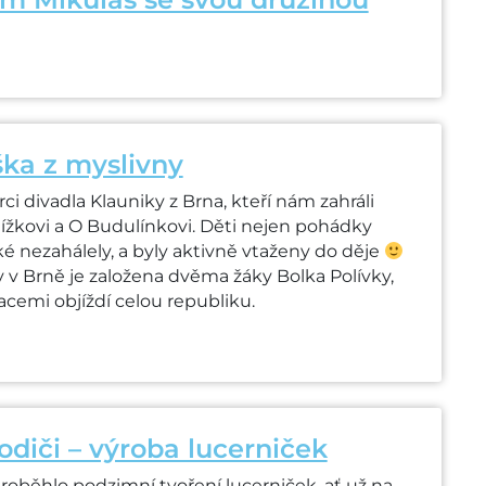
ška z myslivny
rci divadla Klauniky z Brna, kteří nám zahráli
žkovi a O Budulínkovi. Děti nejen pohádky
aké nezahálely, a byly aktivně vtaženy do děje
 v Brně je založena dvěma žáky Bolka Polívky,
acemi objíždí celou republiku.
rodiči – výroba lucerniček
proběhlo podzimní tvoření lucerniček, ať už na