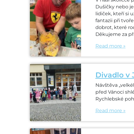
Dušičky nebo je
lidiček, kteří si
fantazii při tvo
dobrot, které ro
Děkujeme za př
Read more »
Divadlo v 
Návštěva „velké
před Vánoci shl
Rychlebské poh
Read more »