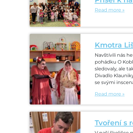
Read more »
Kmotra Li
Navštívili nás he
pohádku O Koblí
sledovaly, ale t
Divadlo Klauniky
se svými inscen
Read more »
Tvoření s 
V naší školičce 