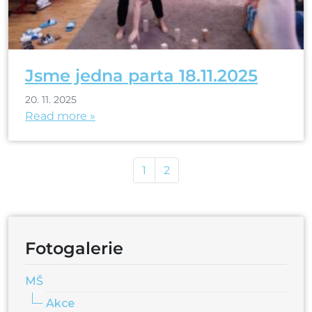
Jsme jedna parta 18.11.2025
20. 11. 2025
Read more »
Page navigation
Page
Page
1
2
Fotogalerie
MŠ
Akce