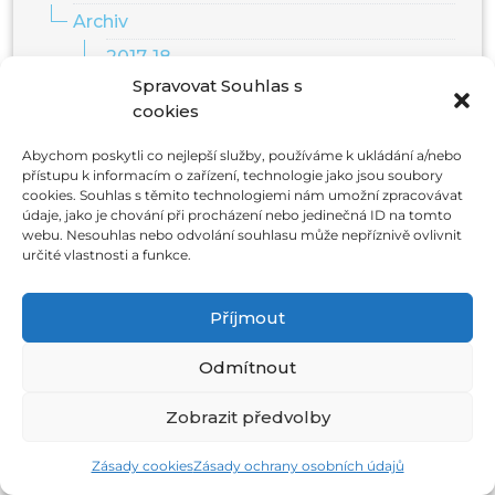
Archiv
2017-18
Spravovat Souhlas s
2018-19
cookies
2019-20
Abychom poskytli co nejlepší služby, používáme k ukládání a/nebo
2020-21
přístupu k informacím o zařízení, technologie jako jsou soubory
cookies. Souhlas s těmito technologiemi nám umožní zpracovávat
2023-24
údaje, jako je chování při procházení nebo jedinečná ID na tomto
2024-25
webu. Nesouhlas nebo odvolání souhlasu může nepříznivě ovlivnit
určité vlastnosti a funkce.
2025-26
Z výuky
Příjmout
ZŠ
Odmítnout
Akce
Archiv
Zobrazit předvolby
2022/2023
Zásady cookies
Zásady ochrany osobních údajů
2023/2024