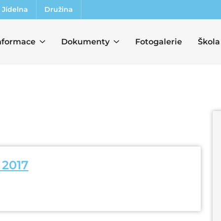
Jídelna
Družina
nformace
Dokumenty
Fotogalerie
Škola
 2017