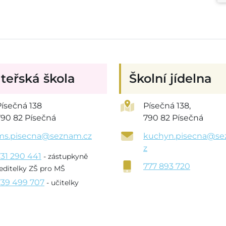
teřská škola
Školní jídelna
Písečná 138
Písečná 138,
790 82 Písečná
790 82 Písečná
ms.pisecna@seznam.cz
kuchyn.pisecna@se
z
731 290 441
- zástupkyně
777 893 720
editelky ZŠ pro MŠ
739 499 707
- učitelky