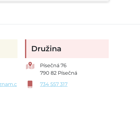
Družina
Písečná 76
790 82 Písečná
znam.c
734 557 317