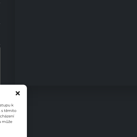
0
ístupu k
 s těmito
ocházení
su může