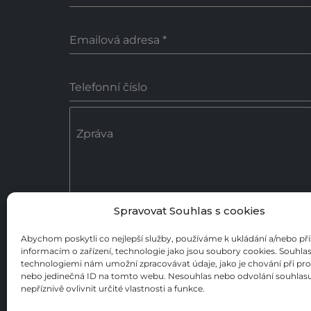
Emailová adresa
*
Telefonní číslo
Zpráva
Spravovat Souhlas s cookies
0 / 18
Abychom poskytli co nejlepší služby, používáme k ukládání a/nebo př
informacím o zařízení, technologie jako jsou soubory cookies. Souhlas
Poslat zprávu
technologiemi nám umožní zpracovávat údaje, jako je chování při pr
nebo jedinečná ID na tomto webu. Nesouhlas nebo odvolání souhla
nepříznivě ovlivnit určité vlastnosti a funkce.