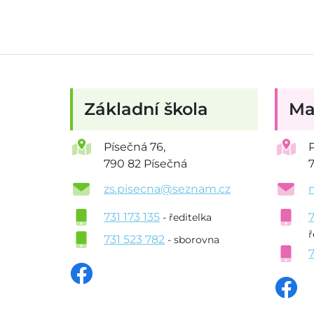
Základní škola
Ma
Písečná 76,
790 82 Písečná
zs.pisecna@seznam.cz
731 173 135
- ředitelka
ř
731 523 782
- sborovna