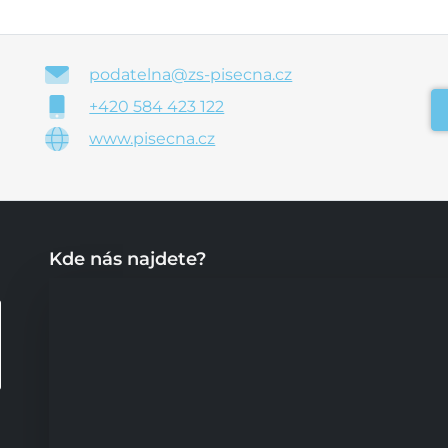
podatelna@zs-pisecna.cz
+420 584 423 122
www.pisecna.cz
Kde nás najdete?