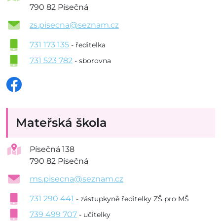
790 82 Písečná
zs.pisecna@seznam.cz
731 173 135
- ředitelka
731 523 782
- sborovna
Mateřská škola
Písečná 138
790 82 Písečná
ms.pisecna@seznam.cz
731 290 441
- zástupkyně ředitelky ZŠ pro MŠ
739 499 707
- učitelky