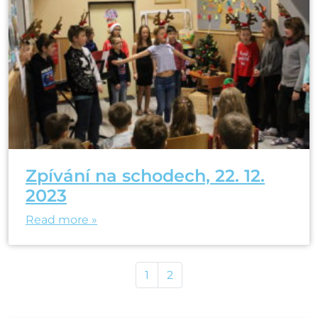
Zpívání na schodech, 22. 12.
2023
Read more »
Page navigation
Page
Page
1
2