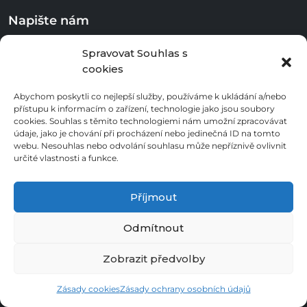
Napište nám
Spravovat Souhlas s
cookies
Klepnutím přijměte marketingové
soubory cookie a povolte tento obsah
Abychom poskytli co nejlepší služby, používáme k ukládání a/nebo
přístupu k informacím o zařízení, technologie jako jsou soubory
cookies. Souhlas s těmito technologiemi nám umožní zpracovávat
údaje, jako je chování při procházení nebo jedinečná ID na tomto
Jméno
*
webu. Nesouhlas nebo odvolání souhlasu může nepříznivě ovlivnit
určité vlastnosti a funkce.
Emailová adresa
*
Příjmout
Odmítnout
Telefonní číslo
Zobrazit předvolby
Zpráva
Zásady cookies
Zásady ochrany osobních údajů