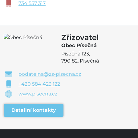
734 557 317
Zřizovatel
Obec Písečná
Písečná 123,
790 82, Písečná
podatelna@zs-pisecna.cz
+420 584 423 122
www.pisecna.cz
Detailní kontakty