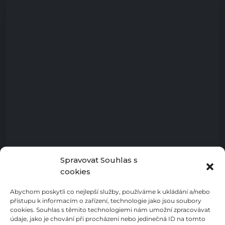
Spravovat Souhlas s
cookies
Abychom poskytli co nejlepší služby, používáme k ukládání a/nebo
přístupu k informacím o zařízení, technologie jako jsou soubory
cookies. Souhlas s těmito technologiemi nám umožní zpracovávat
údaje, jako je chování při procházení nebo jedinečná ID na tomto