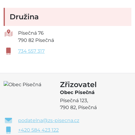
Družina
Písečná 76
790 82 Písečná
734 557 317
Zřizovatel
Obec Písečná
Písečná 123,
790 82, Písečná
podatelna@zs-pisecna.cz
+420 584 423 122