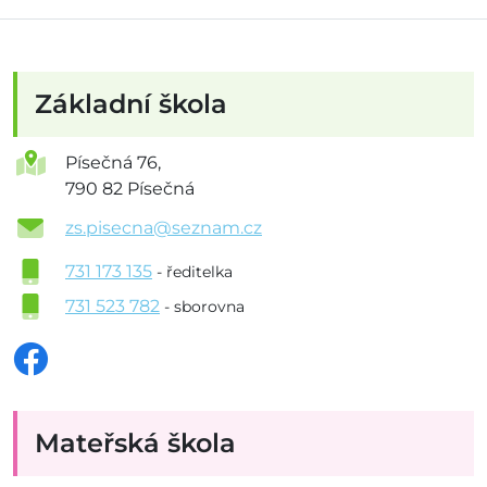
Základní škola
Písečná 76,
790 82 Písečná
zs.pisecna@seznam.cz
731 173 135
- ředitelka
731 523 782
- sborovna
Mateřská škola