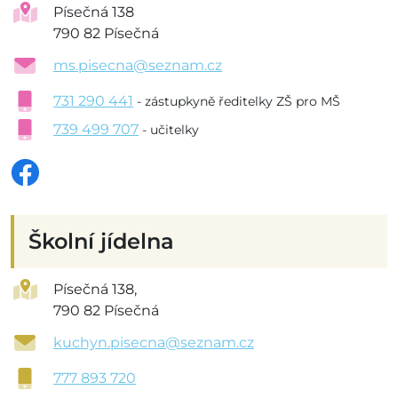
Písečná 138
790 82 Písečná
ms.pisecna@seznam.cz
731 290 441
- zástupkyně ředitelky ZŠ pro MŠ
739 499 707
- učitelky
Školní jídelna
Písečná 138,
790 82 Písečná
kuchyn.pisecna@seznam.cz
777 893 720