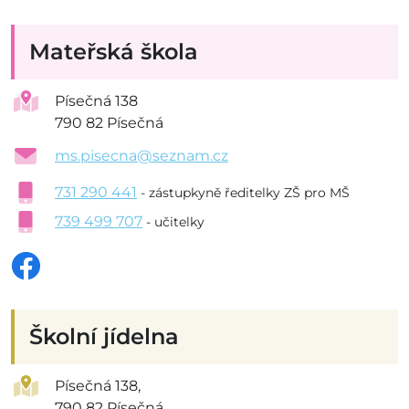
Mateřská škola
Písečná 138
790 82 Písečná
ms.pisecna@seznam.cz
731 290 441
- zástupkyně ředitelky ZŠ pro MŠ
739 499 707
- učitelky
Školní jídelna
Písečná 138,
790 82 Písečná