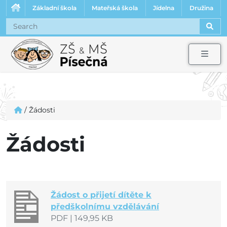
Základní škola
Mateřská škola
Jídelna
Družina
Sear
Men
/
Žádosti
Žádosti
Žádost o přijetí dítěte k
předškolnímu vzdělávání
PDF
|
149,95 KB