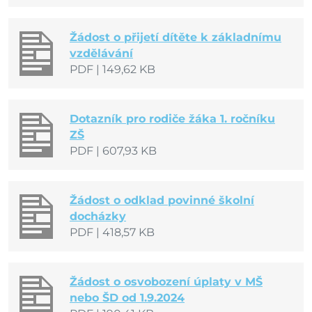
Žádost o přijetí dítěte k základnímu
vzdělávání
PDF
|
149,62 KB
Dotazník pro rodiče žáka 1. ročníku
ZŠ
PDF
|
607,93 KB
Žádost o odklad povinné školní
docházky
PDF
|
418,57 KB
Žádost o osvobození úplaty v MŠ
nebo ŠD od 1.9.2024