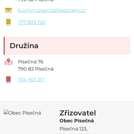
kuchyn.pisecna@seznam.cz
777 893 720
Družina
Písečná 76
790 82 Písečná
734 557 317
Zřizovatel
Obec Písečná
Písečná 123,