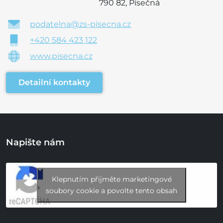
790 82, Písečná
podatelna@zs-pisecna.cz
+420 584 423 122
www.pisecna.cz
Detailní kontakty
Napište nám
Klepnutím přijměte marketingové
soubory cookie a povolte tento obsah