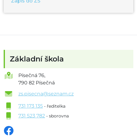
Zápis do ZŠ
Základní škola
Písečná 76,
790 82 Písečná
zs.pisecna@seznam.cz
731 173 135
- ředitelka
731 523 782
- sborovna