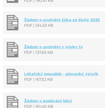
PDF
|
190,41 KB
Žádost o uvolnění žáka ze školy 2025
PDF
|
134,53 KB
Žádost o uvolnění z výuky tv
PDF
|
137,69 KB
Lékařský posudek - plavecký výcvik
PDF
|
167,52 KB
Žádost o podávání léků
PDF
|
161,40 KB