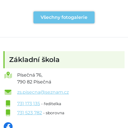
Všechny fotogalerie
Základní škola
Písečná 76,
790 82 Písečná
zs.pisecna@seznam.cz
731 173 135
- ředitelka
731 523 782
- sborovna