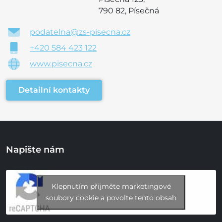
790 82, Písečná
podatelna@zs-pisecna.cz
+420 584 423 122
www.pisecna.cz
Detailní kontakty
Napište nám
Klepnutím přijměte marketingové
soubory cookie a povolte tento obsah