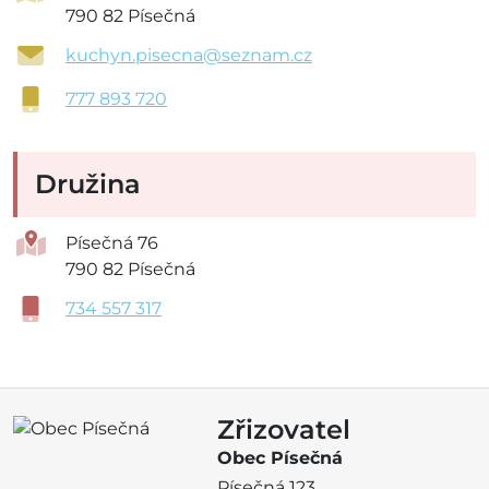
790 82 Písečná
kuchyn.pisecna@seznam.cz
777 893 720
Družina
Písečná 76
790 82 Písečná
734 557 317
Zřizovatel
Obec Písečná
Písečná 123,