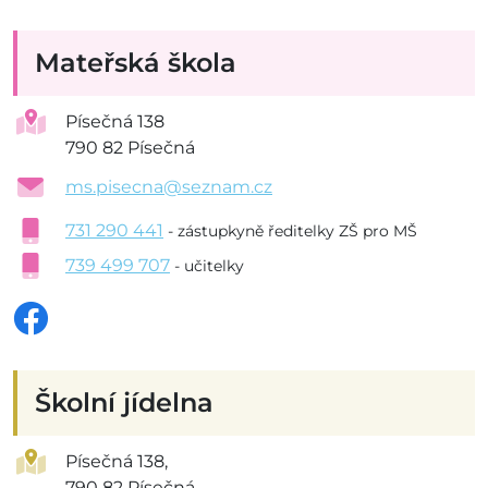
Mateřská škola
Písečná 138
790 82 Písečná
ms.pisecna@seznam.cz
731 290 441
- zástupkyně ředitelky ZŠ pro MŠ
739 499 707
- učitelky
Školní jídelna
Písečná 138,
790 82 Písečná