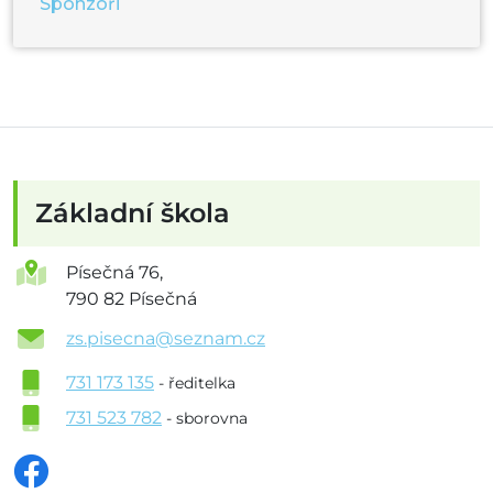
Sponzoři
Základní škola
Písečná 76,
790 82 Písečná
zs.pisecna@seznam.cz
731 173 135
- ředitelka
731 523 782
- sborovna