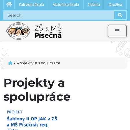
Základní škola
Mateřská škola
Jídelna
Družina
Sear
Men
/
Projekty a spolupráce
Projekty a
spolupráce