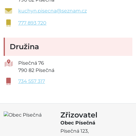
kuchyn.pisecna@seznam.cz
777 893 720
Družina
Písečná 76
790 82 Písečná
734 557 317
Zřizovatel
Obec Písečná
Písečná 123,