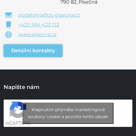
790 82, Písečná
podatelna@zs-pisecna.cz
+420 584 423 122
www.pisecna.cz
Detailní kontakty
Napište nám
Klepnutím přijměte marketingové
soubory cookie a povolte tento obsah