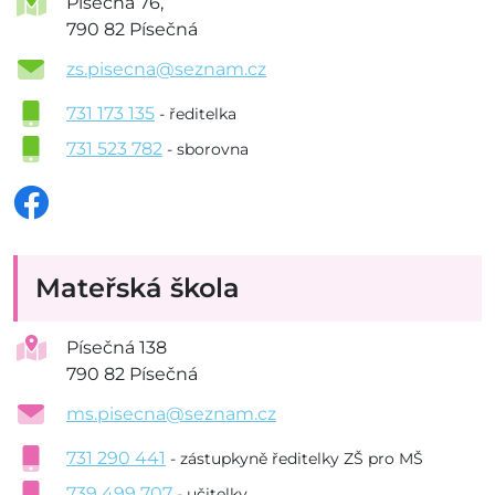
Písečná 76,
790 82 Písečná
zs.pisecna@seznam.cz
731 173 135
- ředitelka
731 523 782
- sborovna
Mateřská škola
Písečná 138
790 82 Písečná
ms.pisecna@seznam.cz
731 290 441
- zástupkyně ředitelky ZŠ pro MŠ
739 499 707
- učitelky