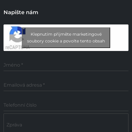
Napište nám
Klepnutím přijměte marketingové
soubory cookie a povolte tento obsah
Jméno
*
Emailová adresa
*
Telefonní číslo
Zpráva