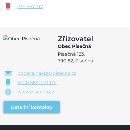
734 557 317
Zřizovatel
Obec Písečná
Písečná 123,
790 82, Písečná
podatelna@zs-pisecna.cz
+420 584 423 122
www.pisecna.cz
Detailní kontakty