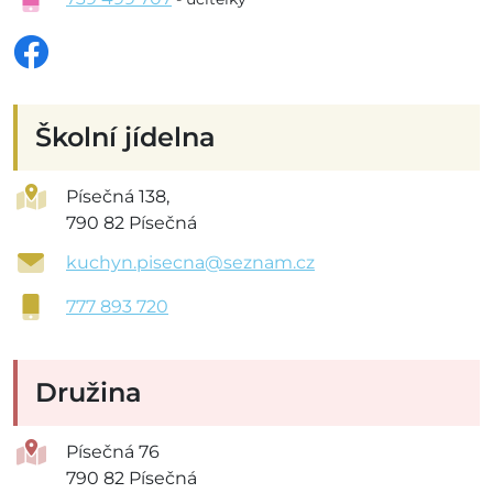
Školní jídelna
Písečná 138,
790 82 Písečná
kuchyn.pisecna@seznam.cz
777 893 720
Družina
Písečná 76
790 82 Písečná