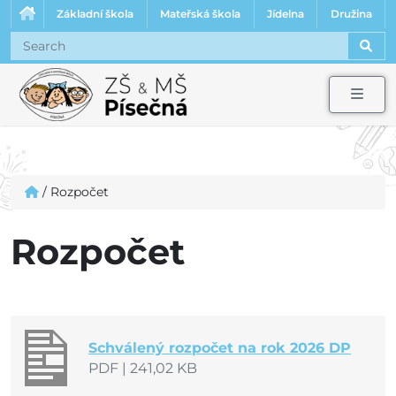
Základní škola
Mateřská škola
Jídelna
Družina
Sear
Men
/
Rozpočet
Rozpočet
Schválený rozpočet na rok 2026 DP
PDF
|
241,02 KB