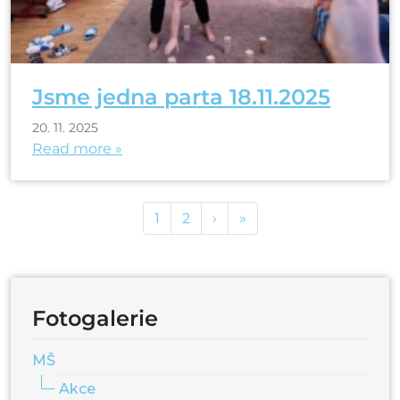
Jsme jedna parta 18.11.2025
20. 11. 2025
Read more »
Page navigation
Page
Page
1
2
›
»
Fotogalerie
MŠ
Akce