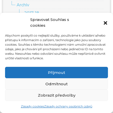
Archiv
2017-18
Spravovat Souhlas s
2018-19
cookies
2019-20
Abychom poskytli co nejlepší služby, používáme k ukládání a/nebo
2020-21
přístupu k informacím o zařízení, technologie jako jsou soubory
cookies. Souhlas s těmito technologiemi nám umožní zpracovávat
2023-24
údaje, jako je chování při procházení nebo jedinečná ID na tomto
2024-25
webu. Nesouhlas nebo odvolání souhlasu může nepříznivě ovlivnit
určité vlastnosti a funkce.
2025-26
Z výuky
Příjmout
ZŠ
Odmítnout
Akce
Archiv
Zobrazit předvolby
2022/2023
Zásady cookies
Zásady ochrany osobních údajů
2023/2024