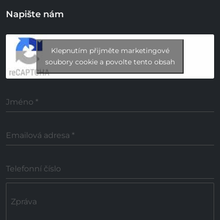
Napište nám
Klepnutím přijměte marketingové
soubory cookie a povolte tento obsah
Jméno
*
Emailová adresa
*
Telefonní číslo
Zpráva