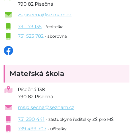
790 82 Písečná
zs.pisecna@seznam.cz
731 173 135
- ředitelka
731 523 782
- sborovna
Mateřská škola
Písečná 138
790 82 Písečná
ms.pisecna@seznam.cz
731 290 441
- zástupkyně ředitelky ZŠ pro MŠ
739 499 707
- učitelky