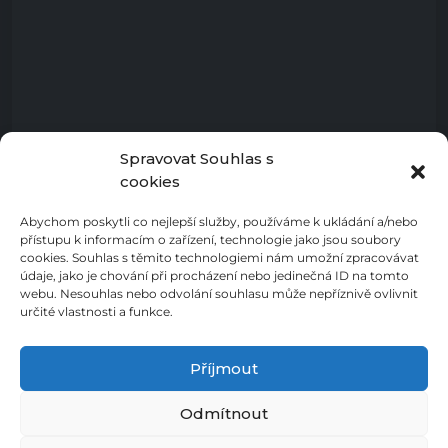
Spravovat Souhlas s
cookies
Abychom poskytli co nejlepší služby, používáme k ukládání a/nebo
přístupu k informacím o zařízení, technologie jako jsou soubory
cookies. Souhlas s těmito technologiemi nám umožní zpracovávat
údaje, jako je chování při procházení nebo jedinečná ID na tomto
webu. Nesouhlas nebo odvolání souhlasu může nepříznivě ovlivnit
určité vlastnosti a funkce.
Příjmout
Odmítnout
Zásady ochrany osobních údajů
Cookies