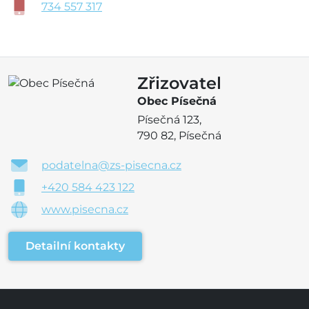
734 557 317
Zřizovatel
Obec Písečná
Písečná 123,
790 82, Písečná
podatelna@zs-pisecna.cz
+420 584 423 122
www.pisecna.cz
Detailní kontakty