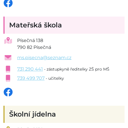
Mateřská škola
Písečná 138
790 82 Písečná
ms.pisecna@seznam.cz
731 290 441
- zástupkyně ředitelky ZŠ pro MŠ
739 499 707
- učitelky
Školní jídelna