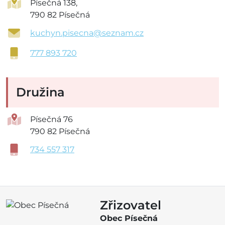
Písečná 138,
790 82 Písečná
kuchyn.pisecna@seznam.cz
777 893 720
Družina
Písečná 76
790 82 Písečná
734 557 317
Zřizovatel
Obec Písečná