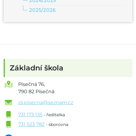
2024/2025
2025/2026
Základní škola
Písečná 76,
790 82 Písečná
zs.pisecna@seznam.cz
731 173 135
- ředitelka
731 523 782
- sborovna