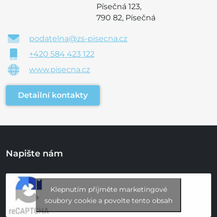
Písečná 123,
790 82, Písečná
podatelna@zs-pisecna.cz
+420 584 423 122
www.pisecna.cz
Detailní kontakty
Napište nám
Klepnutím přijměte marketingové
soubory cookie a povolte tento obsah