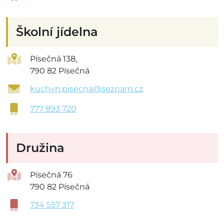
Školní jídelna
Písečná 138,
790 82 Písečná
kuchyn.pisecna@seznam.cz
777 893 720
Družina
Písečná 76
790 82 Písečná
734 557 317