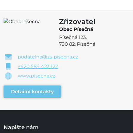
Zřizovatel
Obec Písečná
Písečná 123,
790 82, Písečná
podatelna@zs-pisecna.cz
+420 584 423 122
www.pisecna.cz
Detailní kontakty
Napište nám