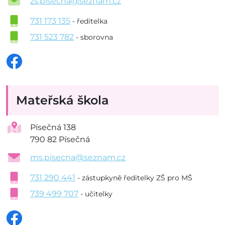
zs.pisecna@seznam.cz
731 173 135
- ředitelka
731 523 782
- sborovna
Mateřská škola
Písečná 138
790 82 Písečná
ms.pisecna@seznam.cz
731 290 441
- zástupkyně ředitelky ZŠ pro MŠ
739 499 707
- učitelky