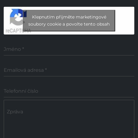
Klepnutím přijměte marketingové
soubory cookie a povolte tento obsah
Jméno
*
Emailová adresa
*
Telefonní číslo
Zpráva