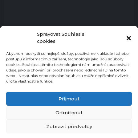
Spravovat Souhlas s
cookies
Abychom poskytli co nejlepší služby, používáme k ukládání a/nebo
přístupu k informacím o zařízení, technologie jako jsou soubory
cookies. Souhlas s těmito technologiemi nám umožní zpracovávat
údaje, jako je chování při procházení nebo jedinečná ID na tomto
webu. Nesouhlas nebo odvolání souhlasu může nepříznivě ovlivnit
určité vlastnosti a funkce.
Příjmout
Odmítnout
Zásady ochrany osobních údajů
Cookies
Prohlášení o přístupnosti
Zásady cookies (EU)
Zobrazit předvolby