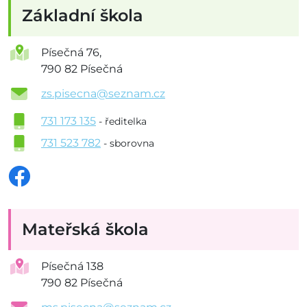
Základní škola
Písečná 76,
790 82 Písečná
zs.pisecna@seznam.cz
731 173 135
- ředitelka
731 523 782
- sborovna
Mateřská škola
Písečná 138
790 82 Písečná