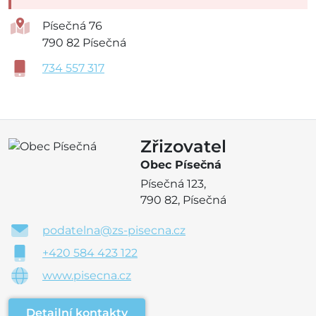
Písečná 76
790 82 Písečná
734 557 317
Zřizovatel
Obec Písečná
Písečná 123,
790 82, Písečná
podatelna@zs-pisecna.cz
+420 584 423 122
www.pisecna.cz
Detailní kontakty