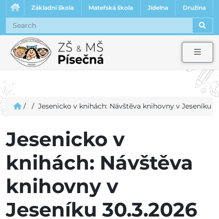
Základní škola
Mateřská škola
Jídelna
Družina
Sear
Men
/
/
Jesenicko v knihách: Návštěva knihovny v Jeseníku 3
Jesenicko v
knihách: Návštěva
knihovny v
Jeseníku 30.3.2026