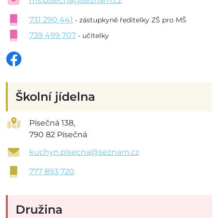
ms.pisecna@seznam.cz
731 290 441
- zástupkyně ředitelky ZŠ pro MŠ
739 499 707
- učitelky
Školní jídelna
Písečná 138,
790 82 Písečná
kuchyn.pisecna@seznam.cz
777 893 720
Družina