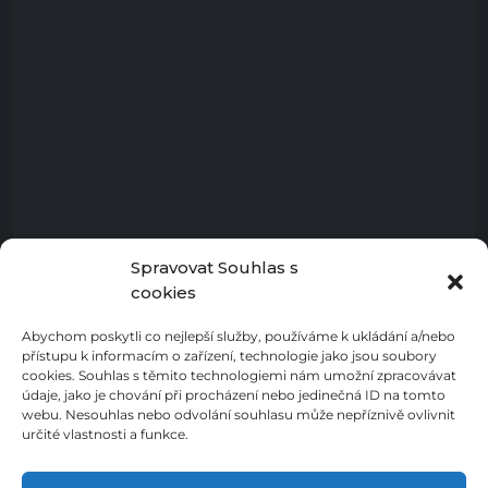
Spravovat Souhlas s
cookies
Abychom poskytli co nejlepší služby, používáme k ukládání a/nebo
přístupu k informacím o zařízení, technologie jako jsou soubory
cookies. Souhlas s těmito technologiemi nám umožní zpracovávat
údaje, jako je chování při procházení nebo jedinečná ID na tomto
webu. Nesouhlas nebo odvolání souhlasu může nepříznivě ovlivnit
určité vlastnosti a funkce.