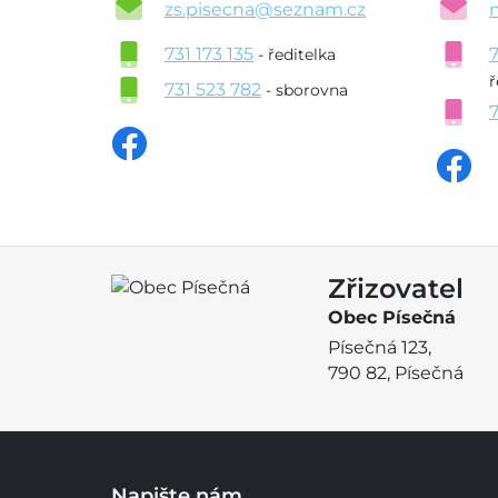
zs.pisecna@seznam.cz
731 173 135
- ředitelka
ř
731 523 782
- sborovna
Zřizovatel
Obec Písečná
Písečná 123,
790 82, Písečná
Napište nám