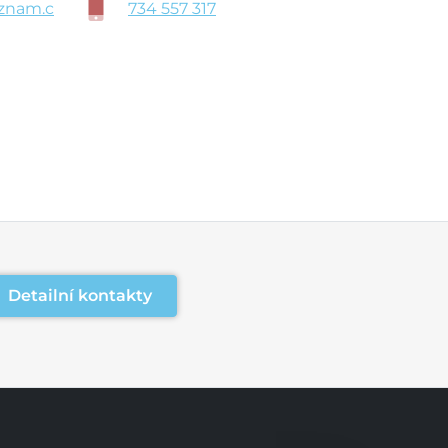
znam.c
734 557 317
Detailní kontakty