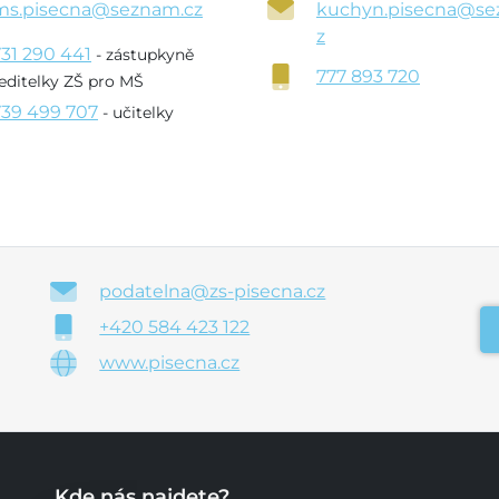
ms.pisecna@seznam.cz
kuchyn.pisecna@se
z
731 290 441
- zástupkyně
777 893 720
editelky ZŠ pro MŠ
739 499 707
- učitelky
podatelna@zs-pisecna.cz
+420 584 423 122
www.pisecna.cz
Kde nás najdete?