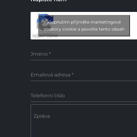
Klepnutím přijměte marketingové
soubory cookie a povolte tento obsah
Jméno
*
Emailová adresa
*
Telefonní číslo
Zpráva