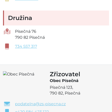
Družina
Písečná 76
790 82 Písečná
734 557 317
Zřizovatel
Obec Písečná
Písečná 123,
790 82, Písečná
podatelna@zs-pisecna.cz
+420 584 423 122