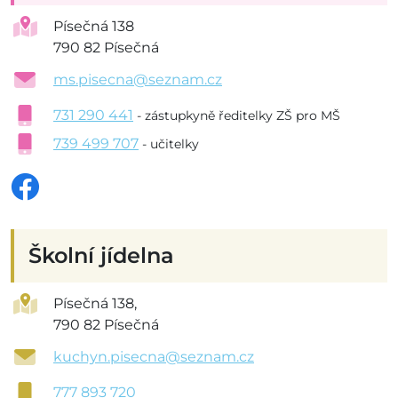
Písečná 138
790 82 Písečná
ms.pisecna@seznam.cz
731 290 441
- zástupkyně ředitelky ZŠ pro MŠ
739 499 707
- učitelky
Školní jídelna
Písečná 138,
790 82 Písečná
kuchyn.pisecna@seznam.cz
777 893 720