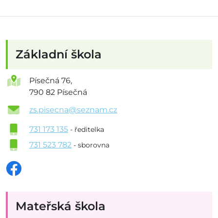
Základní škola
Písečná 76,
790 82 Písečná
zs.pisecna@seznam.cz
731 173 135
- ředitelka
731 523 782
- sborovna
Mateřská škola