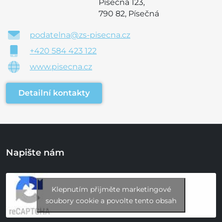
Písečná 123,
790 82, Písečná
podatelna@zs-pisecna.cz
+420 584 423 122
www.pisecna.cz
Detailní kontakty
Napište nám
Klepnutím přijměte marketingové
soubory cookie a povolte tento obsah