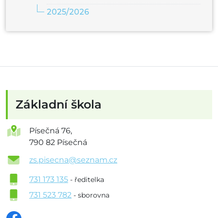
2025/2026
Základní škola
Písečná 76,
790 82 Písečná
zs.pisecna@seznam.cz
731 173 135
- ředitelka
731 523 782
- sborovna