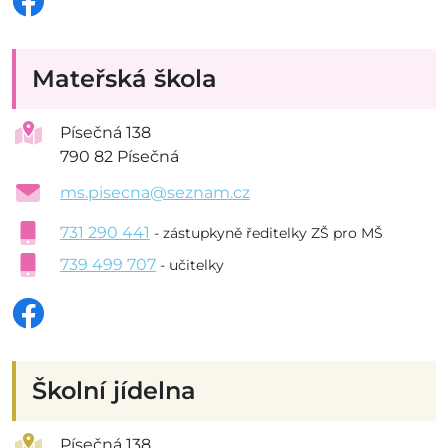
Mateřská škola
Písečná 138
790 82 Písečná
ms.pisecna@seznam.cz
731 290 441
- zástupkyně ředitelky ZŠ pro MŠ
739 499 707
- učitelky
Školní jídelna
Písečná 138,