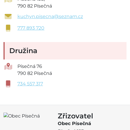
790 82 Písečná
kuchyn.pisecna@seznam.cz
777 893 720
Družina
Písečná 76
790 82 Písečná
734 557 317
Zřizovatel
Obec Písečná