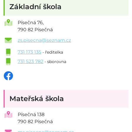
Základní škola
Písečná 76,
790 82 Písečná
zs.pisecna@seznam.cz
731 173 135
- ředitelka
731 523 782
- sborovna
Mateřská škola
Písečná 138
790 82 Písečná