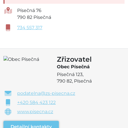
Písečná 76
790 82 Písečná
734 557 317
Zřizovatel
Obec Písečná
Písečná 123,
790 82, Písečná
podatelna@zs-pisecna.cz
+420 584 423 122
www.pisecna.cz
Detailní kontakty