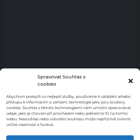
Spravovat Souhlas s
cookies
Abychom poskytli co nejlepší služby, používáme k ukládání a/nebo
přístupu k informacím o zařízení, technologie jako jsou soubory
cookies. Souhlas s těmito technologiemi nám umožní zpracovávat
údaje, jako je chování při procházení nebo jedinečná ID na tomto
webu. Nesouhlas nebo odvolání souhlasu může nepříznivě ovlivnit
určité vlastnosti a funkce.