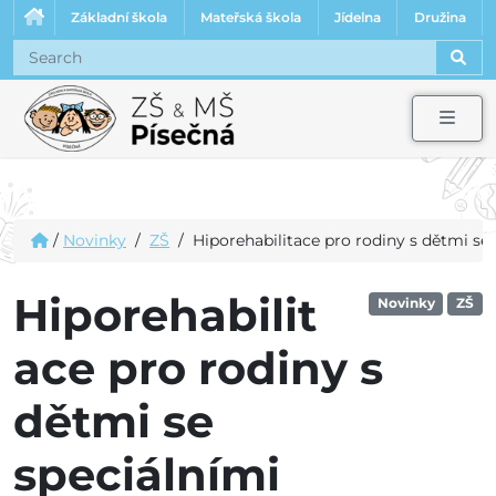
Základní škola
Mateřská škola
Jídelna
Družina
Sear
Men
/
Novinky
/
ZŠ
/
Hiporehabilitace pro rodiny s dětmi se
Hiporehabilit
Novinky
ZŠ
ace pro rodiny s
dětmi se
speciálními