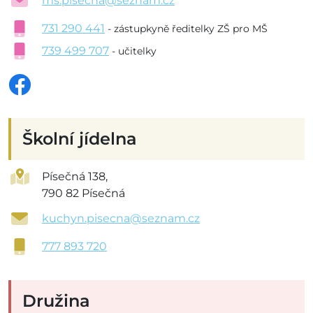
ms.pisecna@seznam.cz
731 290 441
- zástupkyně ředitelky ZŠ pro MŠ
739 499 707
- učitelky
Školní jídelna
Písečná 138,
790 82 Písečná
kuchyn.pisecna@seznam.cz
777 893 720
Družina