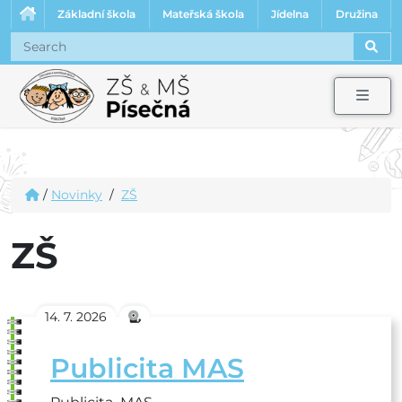
Základní škola
Mateřská škola
Jídelna
Družina
Sear
Men
/
Novinky
/
ZŠ
ZŠ
14. 7. 2026
Publicita MAS