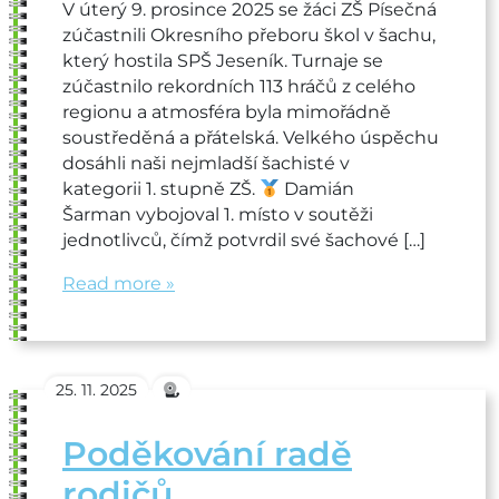
V úterý 9. prosince 2025 se žáci ZŠ Písečná
zúčastnili Okresního přeboru škol v šachu,
který hostila SPŠ Jeseník. Turnaje se
zúčastnilo rekordních 113 hráčů z celého
regionu a atmosféra byla mimořádně
soustředěná a přátelská. Velkého úspěchu
dosáhli naši nejmladší šachisté v
kategorii 1. stupně ZŠ.
Damián
Šarman vybojoval 1. místo v soutěži
jednotlivců, čímž potvrdil své šachové […]
Read more »
25. 11. 2025
Poděkování radě
rodičů