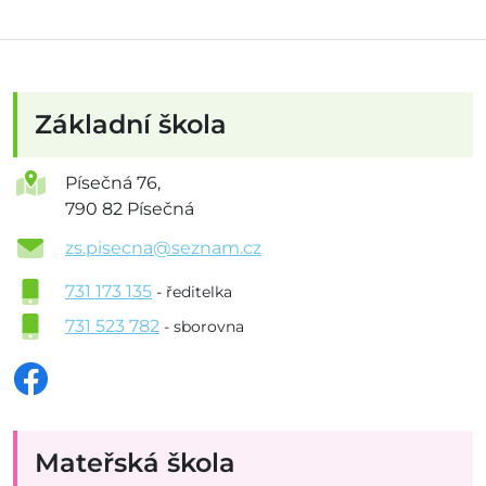
Základní škola
Písečná 76,
790 82 Písečná
zs.pisecna@seznam.cz
731 173 135
- ředitelka
731 523 782
- sborovna
Mateřská škola