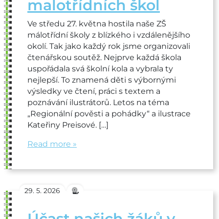
malotřídních škol
Ve středu 27. května hostila naše ZŠ
málotřídní školy z blízkého i vzdálenějšího
okolí. Tak jako každý rok jsme organizovali
čtenářskou soutěž. Nejprve každá škola
uspořádala svá školní kola a vybrala ty
nejlepší. To znamená děti s výbornými
výsledky ve čtení, práci s textem a
poznávání ilustrátorů. Letos na téma
„Regionální pověsti a pohádky“ a ilustrace
Kateřiny Preisové. […]
Read more »
29. 5. 2026
Účast našich žáků v