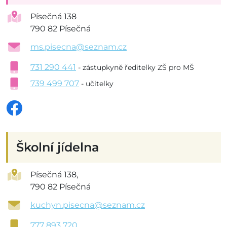
Písečná 138
790 82 Písečná
ms.pisecna@seznam.cz
731 290 441
- zástupkyně ředitelky ZŠ pro MŠ
739 499 707
- učitelky
Školní jídelna
Písečná 138,
790 82 Písečná
kuchyn.pisecna@seznam.cz
777 893 720