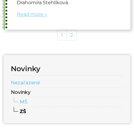
Drahomíra Stehlíková.
Read more »
Page navigation
Page
Page
1
2
Novinky
Nezařazené
Novinky
MŠ
ZŠ