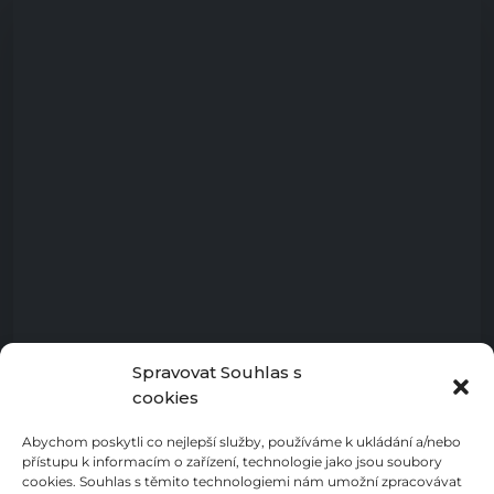
Spravovat Souhlas s
cookies
Abychom poskytli co nejlepší služby, používáme k ukládání a/nebo
přístupu k informacím o zařízení, technologie jako jsou soubory
cookies. Souhlas s těmito technologiemi nám umožní zpracovávat