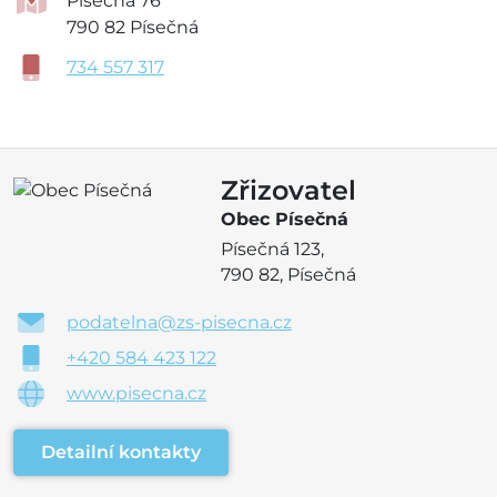
Písečná 76
790 82 Písečná
734 557 317
Zřizovatel
Obec Písečná
Písečná 123,
790 82, Písečná
podatelna@zs-pisecna.cz
+420 584 423 122
www.pisecna.cz
Detailní kontakty