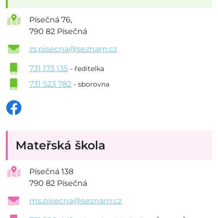
Písečná 76,
790 82 Písečná
zs.pisecna@seznam.cz
731 173 135
- ředitelka
731 523 782
- sborovna
Mateřská škola
Písečná 138
790 82 Písečná
ms.pisecna@seznam.cz