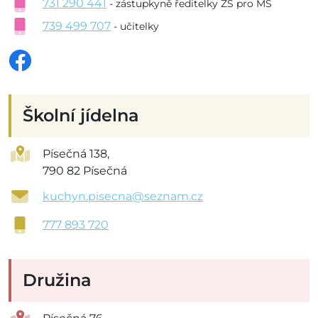
731 290 441
- zástupkyně ředitelky ZŠ pro MŠ
739 499 707
- učitelky
Školní jídelna
Písečná 138,
790 82 Písečná
kuchyn.pisecna@seznam.cz
777 893 720
Družina