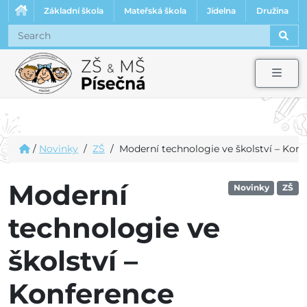
Základní škola
Mateřská škola
Jídelna
Družina
Sear
Men
/
Novinky
/
ZŠ
/
Moderní technologie ve školství – Ko
Moderní
Novinky
ZŠ
technologie ve
školství –
Konference