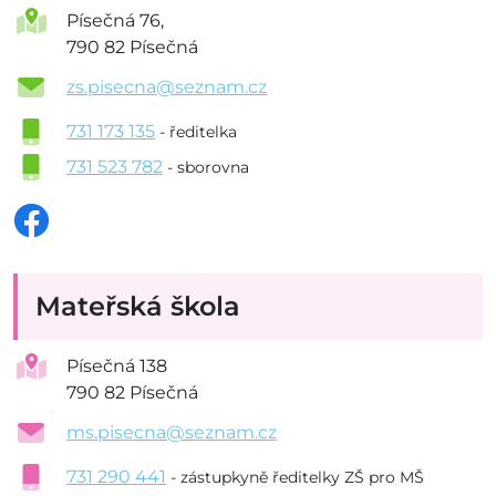
Písečná 76,
790 82 Písečná
zs.pisecna@seznam.cz
731 173 135
- ředitelka
731 523 782
- sborovna
Mateřská škola
Písečná 138
790 82 Písečná
ms.pisecna@seznam.cz
731 290 441
- zástupkyně ředitelky ZŠ pro MŠ