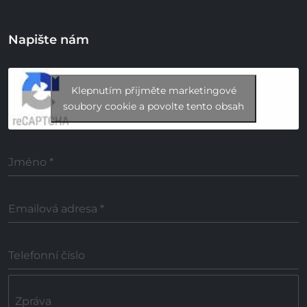
Napište nám
Klepnutím přijměte marketingové
soubory cookie a povolte tento obsah
Jméno
*
Emailová adresa
*
Telefonní číslo
Zpráva