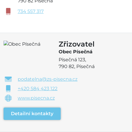
790 82 Písečná
734 557 317
Zřizovatel
Obec Písečná
Písečná 123,
790 82, Písečná
podatelna@zs-pisecna.cz
+420 584 423 122
www.pisecna.cz
Detailní kontakty