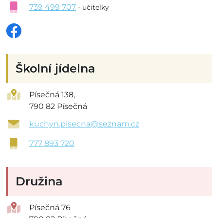
739 499 707
- učitelky
Školní jídelna
Písečná 138,
790 82 Písečná
kuchyn.pisecna@seznam.cz
777 893 720
Družina
Písečná 76