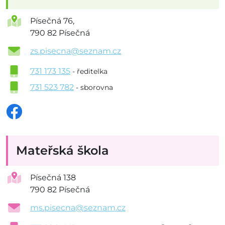
Písečná 76,
790 82 Písečná
zs.pisecna@seznam.cz
731 173 135
- ředitelka
731 523 782
- sborovna
Mateřská škola
Písečná 138
790 82 Písečná
ms.pisecna@seznam.cz