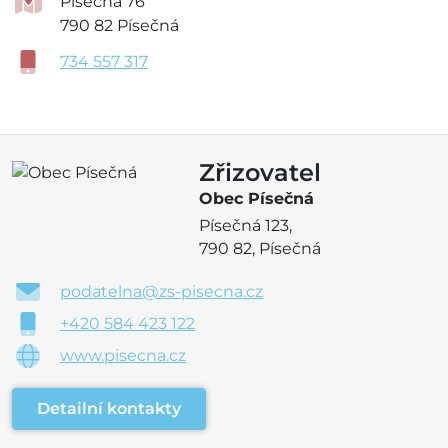
Písečná 76
790 82 Písečná
734 557 317
Zřizovatel
Obec Písečná
Písečná 123,
790 82, Písečná
podatelna@zs-pisecna.cz
+420 584 423 122
www.pisecna.cz
Detailní kontakty