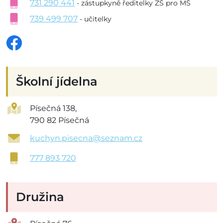
731 290 441
- zástupkyně ředitelky ZŠ pro MŠ
739 499 707
- učitelky
Školní jídelna
Písečná 138,
790 82 Písečná
kuchyn.pisecna@seznam.cz
777 893 720
Družina