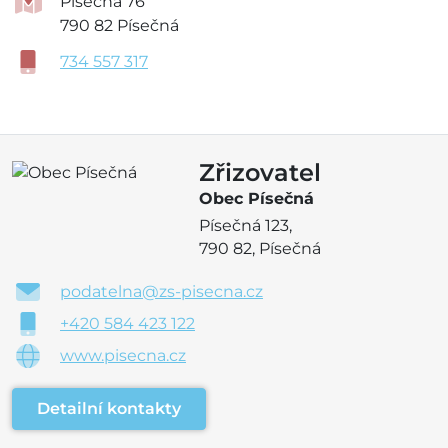
Písečná 76
790 82 Písečná
734 557 317
Zřizovatel
Obec Písečná
Písečná 123,
790 82, Písečná
podatelna@zs-pisecna.cz
+420 584 423 122
www.pisecna.cz
Detailní kontakty