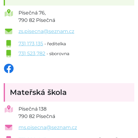
Písečná 76,
790 82 Písečná
zs.pisecna@seznam.cz
731 173 135
- ředitelka
731 523 782
- sborovna
Mateřská škola
Písečná 138
790 82 Písečná
ms.pisecna@seznam.cz