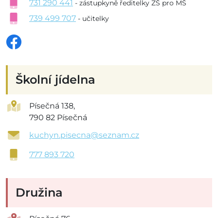
731 290 441
- zástupkyně ředitelky ZŠ pro MŠ
739 499 707
- učitelky
Školní jídelna
Písečná 138,
790 82 Písečná
kuchyn.pisecna@seznam.cz
777 893 720
Družina