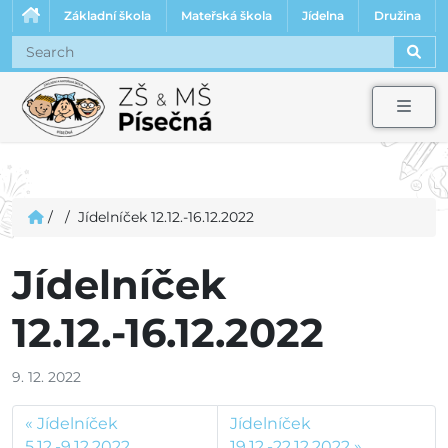
Základní škola
Mateřská škola
Jídelna
Družina
Sear
Men
/
/
Jídelníček 12.12.-16.12.2022
Jídelníček
12.12.-16.12.2022
9. 12. 2022
Jídelníček
Jídelníček
5.12.-9.12.2022
19.12.-22.12.2022