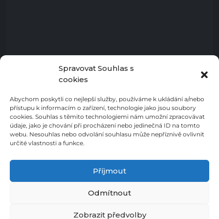
Spravovat Souhlas s
cookies
Abychom poskytli co nejlepší služby, používáme k ukládání a/nebo
přístupu k informacím o zařízení, technologie jako jsou soubory
cookies. Souhlas s těmito technologiemi nám umožní zpracovávat
údaje, jako je chování při procházení nebo jedinečná ID na tomto
webu. Nesouhlas nebo odvolání souhlasu může nepříznivě ovlivnit
určité vlastnosti a funkce.
Příjmout
Odmítnout
Zásady ochrany osobních údajů
Cookies
Prohlášení o přístupnosti
Zásady cookies (EU)
Zobrazit předvolby