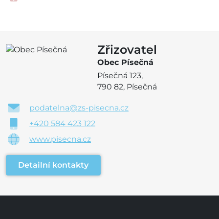
Zřizovatel
Obec Písečná
Písečná 123,
790 82, Písečná
podatelna@zs-pisecna.cz
+420 584 423 122
www.pisecna.cz
Detailní kontakty