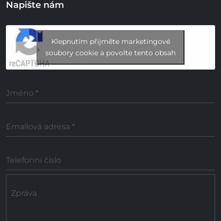
Napište nám
Klepnutím přijměte marketingové
soubory cookie a povolte tento obsah
Jméno
*
Emailová adresa
*
Telefonní číslo
Zpráva