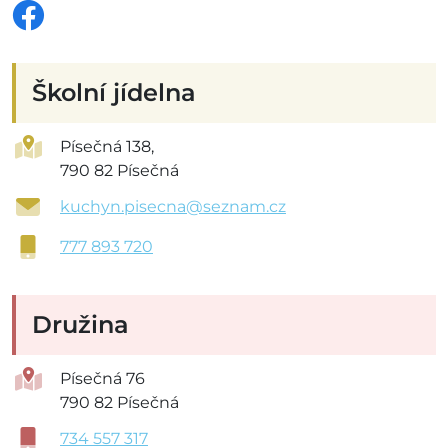
Školní jídelna
Písečná 138,
790 82 Písečná
kuchyn.pisecna@seznam.cz
777 893 720
Družina
Písečná 76
790 82 Písečná
734 557 317