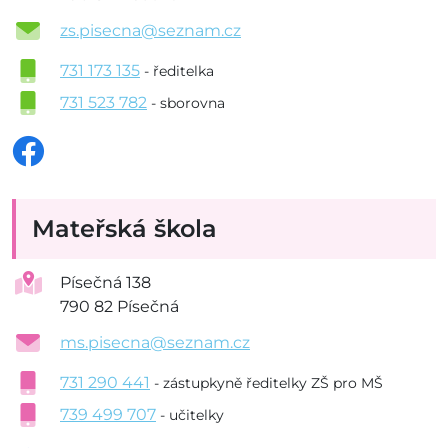
zs.pisecna@seznam.cz
731 173 135
- ředitelka
731 523 782
- sborovna
Mateřská škola
Písečná 138
790 82 Písečná
ms.pisecna@seznam.cz
731 290 441
- zástupkyně ředitelky ZŠ pro MŠ
739 499 707
- učitelky