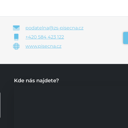
podatelna@zs-pisecna.cz
+420 584 423 122
www.pisecna.cz
Kde nás najdete?