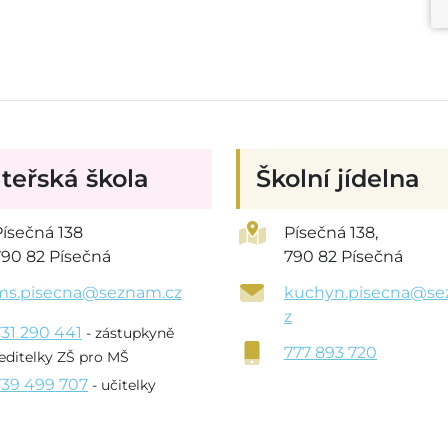
teřská škola
Školní jídelna
Písečná 138
Písečná 138,
790 82 Písečná
790 82 Písečná
ms.pisecna@seznam.cz
kuchyn.pisecna@se
z
731 290 441
- zástupkyně
777 893 720
editelky ZŠ pro MŠ
739 499 707
- učitelky