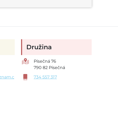
Družina
Písečná 76
790 82 Písečná
znam.c
734 557 317