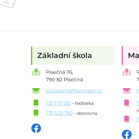
Základní škola
Ma
Písečná 76,
790 82 Písečná
zs.pisecna@seznam.cz
731 173 135
- ředitelka
ř
731 523 782
- sborovna