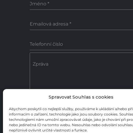
Jméno
*
Emailová adresa
*
Telefonní číslo
Zpráva
Spravovat Souhlas s cookies
0 / 18
Abychom poskytli co nejlepší služby, používáme k ukládání a/nebo př
informacím o zařízení, technologie jako jsou soubory cookies. Souhlas
Poslat zprávu
technologiemi nám umožní zpracovávat údaje, jako je chování při pr
nebo jedinečná ID na tomto webu. Nesouhlas nebo odvolání souhla
nepříznivě ovlivnit určité vlastnosti a funkce.