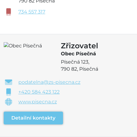
790 82 Písečná
734 557 317
Zřizovatel
Obec Písečná
Písečná 123,
790 82, Písečná
podatelna@zs-pisecna.cz
+420 584 423 122
www.pisecna.cz
Detailní kontakty