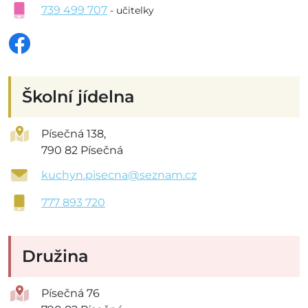
739 499 707
- učitelky
Školní jídelna
Písečná 138,
790 82 Písečná
kuchyn.pisecna@seznam.cz
777 893 720
Družina
Písečná 76