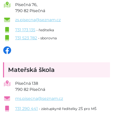
Písečná 76,
790 82 Písečná
zs.pisecna@seznam.cz
731 173 135
- ředitelka
731 523 782
- sborovna
Mateřská škola
Písečná 138
790 82 Písečná
ms.pisecna@seznam.cz
731 290 441
- zástupkyně ředitelky ZŠ pro MŠ