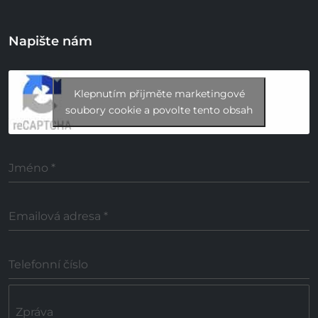
Napište nám
Klepnutím přijměte marketingové
soubory cookie a povolte tento obsah
Jméno
*
Emailová adresa
*
Telefonní číslo
Zpráva