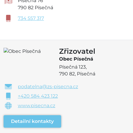
Písečná 76
790 82 Písečná
734 557 317
Zřizovatel
Obec Písečná
Písečná 123,
790 82, Písečná
podatelna@zs-pisecna.cz
+420 584 423 122
www.pisecna.cz
Detailní kontakty