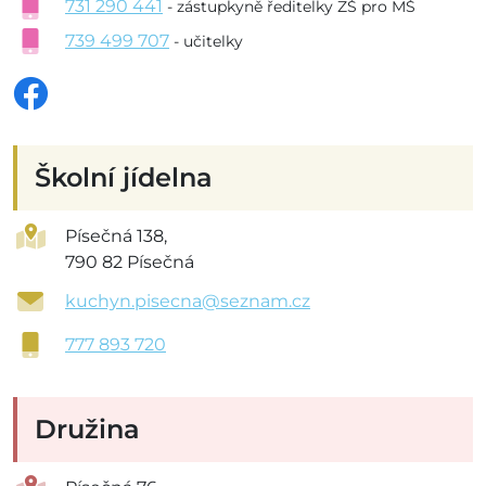
731 290 441
- zástupkyně ředitelky ZŠ pro MŠ
739 499 707
- učitelky
Školní jídelna
Písečná 138,
790 82 Písečná
kuchyn.pisecna@seznam.cz
777 893 720
Družina