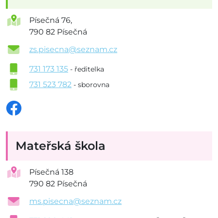
Písečná 76,
790 82 Písečná
zs.pisecna@seznam.cz
731 173 135
- ředitelka
731 523 782
- sborovna
Mateřská škola
Písečná 138
790 82 Písečná
ms.pisecna@seznam.cz