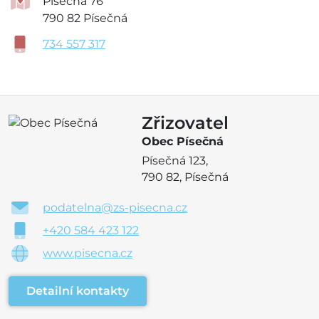
Písečná 76
790 82 Písečná
734 557 317
Zřizovatel
Obec Písečná
Písečná 123,
790 82, Písečná
podatelna@zs-pisecna.cz
+420 584 423 122
www.pisecna.cz
Detailní kontakty