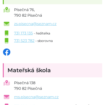
Písečná 76,
790 82 Písečná
zs.pisecna@seznam.cz
731 173 135
- ředitelka
731 523 782
- sborovna
Mateřská škola
Písečná 138
790 82 Písečná
ms.pisecna@seznam.cz