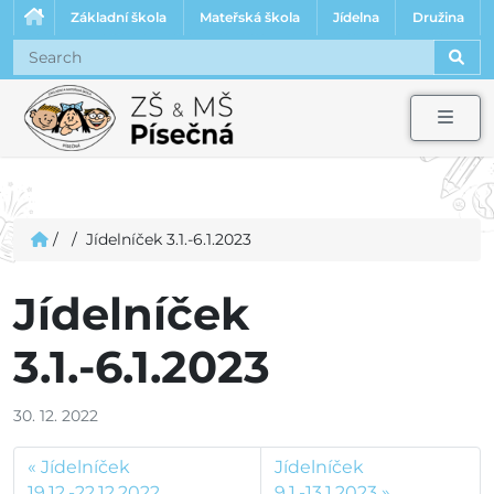
Základní škola
Mateřská škola
Jídelna
Družina
Sear
Men
/
/
Jídelníček 3.1.-6.1.2023
Jídelníček
3.1.-6.1.2023
30. 12. 2022
Jídelníček
Jídelníček
19.12.-22.12.2022
9.1.-13.1.2023