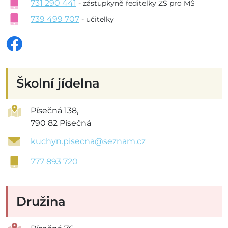
731 290 441
- zástupkyně ředitelky ZŠ pro MŠ
739 499 707
- učitelky
Školní jídelna
Písečná 138,
790 82 Písečná
kuchyn.pisecna@seznam.cz
777 893 720
Družina