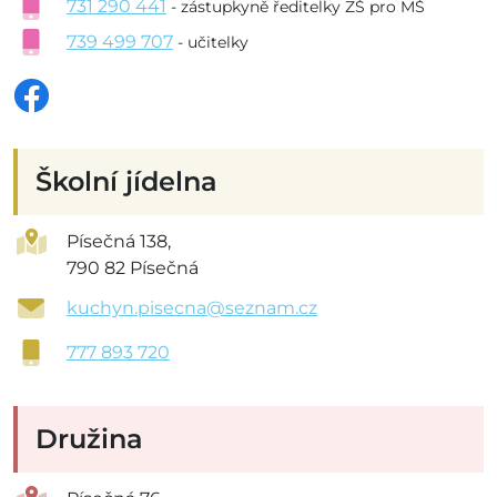
731 290 441
- zástupkyně ředitelky ZŠ pro MŠ
739 499 707
- učitelky
Školní jídelna
Písečná 138,
790 82 Písečná
kuchyn.pisecna@seznam.cz
777 893 720
Družina