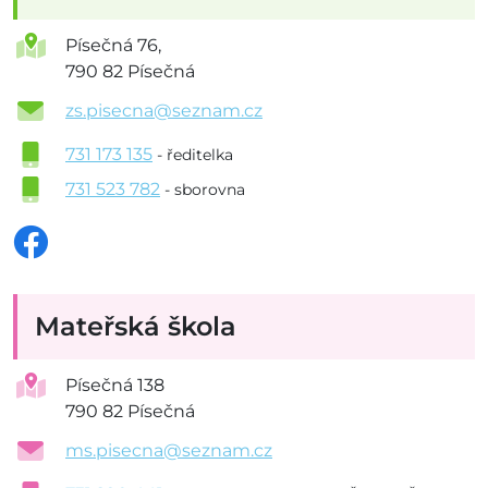
Písečná 76,
790 82 Písečná
zs.pisecna@seznam.cz
731 173 135
- ředitelka
731 523 782
- sborovna
Mateřská škola
Písečná 138
790 82 Písečná
ms.pisecna@seznam.cz