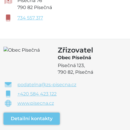
Písečná 76
790 82 Písečná
734 557 317
Zřizovatel
Obec Písečná
Písečná 123,
790 82, Písečná
podatelna@zs-pisecna.cz
+420 584 423 122
www.pisecna.cz
Detailní kontakty