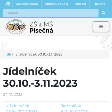
Základní škola
Mateřská škola
Jídelna
Družina
Sear
Men
/
/
Jídelníček 30.10.-3.11.2023
Jídelníček
30.10.-3.11.2023
27. 10. 2023
Jídelníček
Jídelníček
23.10.-27.10.2023
6.11.-10.11.2023