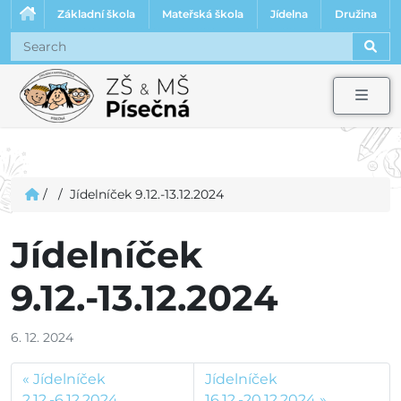
Základní škola
Mateřská škola
Jídelna
Družina
Sear
Men
/
/
Jídelníček 9.12.-13.12.2024
Jídelníček
9.12.-13.12.2024
6. 12. 2024
Jídelníček
Jídelníček
2.12.-6.12.2024
16.12.-20.12.2024