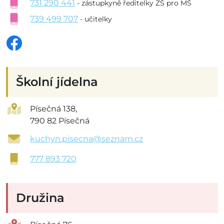
731 290 441
- zástupkyně ředitelky ZŠ pro MŠ
739 499 707
- učitelky
Školní jídelna
Písečná 138,
790 82 Písečná
kuchyn.pisecna@seznam.cz
777 893 720
Družina