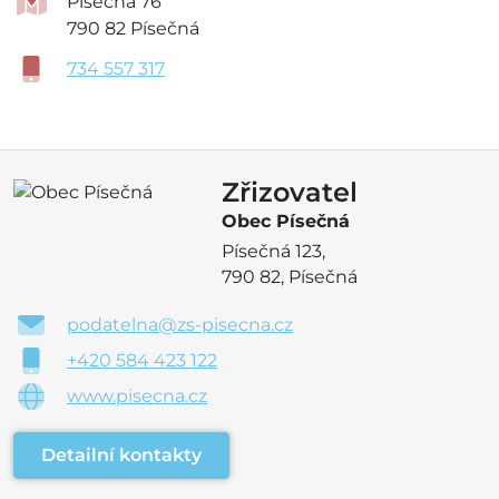
Písečná 76
790 82 Písečná
734 557 317
Zřizovatel
Obec Písečná
Písečná 123,
790 82, Písečná
podatelna@zs-pisecna.cz
+420 584 423 122
www.pisecna.cz
Detailní kontakty