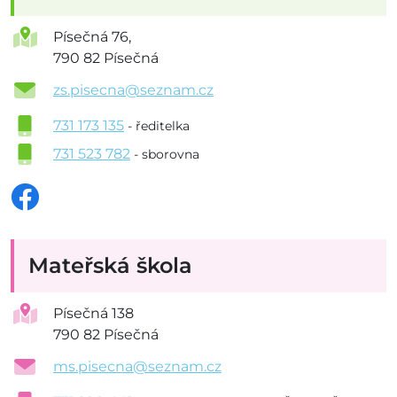
Písečná 76,
790 82 Písečná
zs.pisecna@seznam.cz
731 173 135
- ředitelka
731 523 782
- sborovna
Mateřská škola
Písečná 138
790 82 Písečná
ms.pisecna@seznam.cz