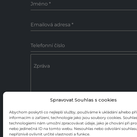
Jméno
*
Emailová adresa
*
Telefonní číslo
Zpráva
Spravovat Souhlas s cookies
0 / 18
Abychom poskytli co nejlepší služby, používáme k ukládání a/nebo př
informacím o zařízení, technologie jako jsou soubory cookies. Souhlas
Poslat zprávu
technologiemi nám umožní zpracovávat údaje, jako je chování při pr
nebo jedinečná ID na tomto webu. Nesouhlas nebo odvolání souhla
nepříznivě ovlivnit určité vlastnosti a funkce.