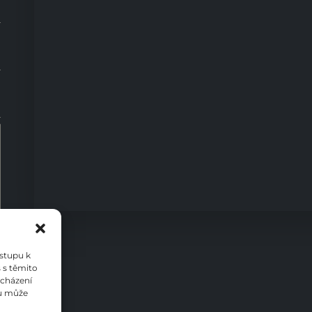
0
ístupu k
 s těmito
ocházení
su může