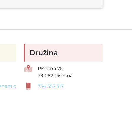
Družina
Písečná 76
790 82 Písečná
znam.c
734 557 317