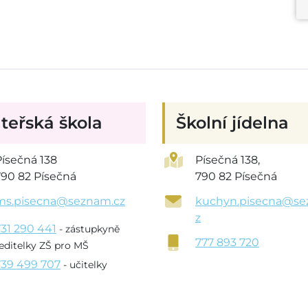
teřská škola
Školní jídelna
Písečná 138
Písečná 138,
790 82 Písečná
790 82 Písečná
ms.pisecna@seznam.cz
kuchyn.pisecna@se
z
731 290 441
- zástupkyně
777 893 720
editelky ZŠ pro MŠ
739 499 707
- učitelky