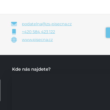
podatelna@zs-pisecna.cz
+420 584 423 122
www.pisecna.cz
Kde nás najdete?