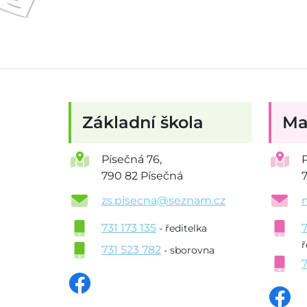
Základní škola
Ma
Písečná 76,
790 82 Písečná
zs.pisecna@seznam.cz
731 173 135
- ředitelka
ř
731 523 782
- sborovna