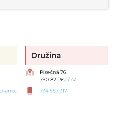
Družina
Písečná 76
790 82 Písečná
znam.c
734 557 317