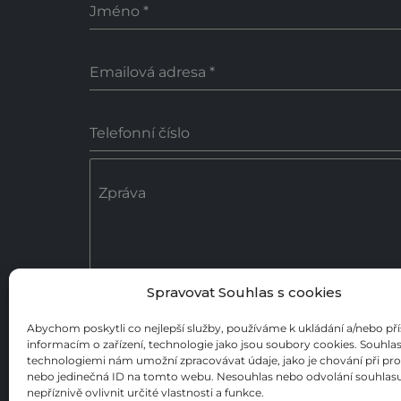
Jméno
*
Emailová adresa
*
Telefonní číslo
Zpráva
Spravovat Souhlas s cookies
0 / 18
Abychom poskytli co nejlepší služby, používáme k ukládání a/nebo př
informacím o zařízení, technologie jako jsou soubory cookies. Souhlas
Poslat zprávu
technologiemi nám umožní zpracovávat údaje, jako je chování při pr
nebo jedinečná ID na tomto webu. Nesouhlas nebo odvolání souhla
nepříznivě ovlivnit určité vlastnosti a funkce.