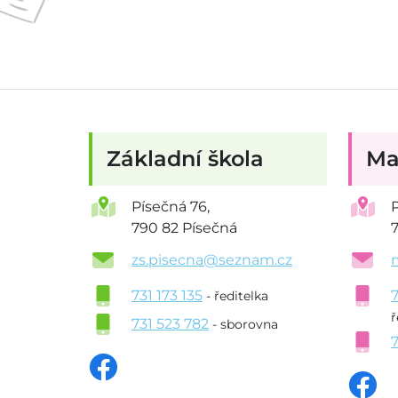
Základní škola
Ma
Písečná 76,
790 82 Písečná
zs.pisecna@seznam.cz
731 173 135
- ředitelka
ř
731 523 782
- sborovna