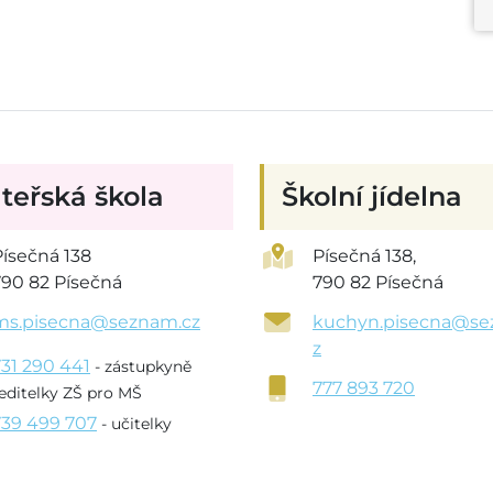
teřská škola
Školní jídelna
Písečná 138
Písečná 138,
790 82 Písečná
790 82 Písečná
ms.pisecna@seznam.cz
kuchyn.pisecna@se
z
731 290 441
- zástupkyně
777 893 720
editelky ZŠ pro MŠ
739 499 707
- učitelky