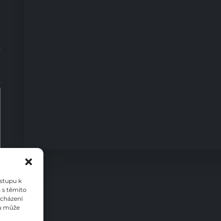
0
ístupu k
 s těmito
ocházení
su může