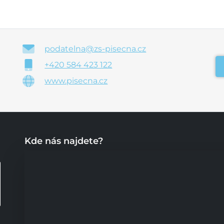
podatelna@zs-pisecna.cz
+420 584 423 122
www.pisecna.cz
Kde nás najdete?