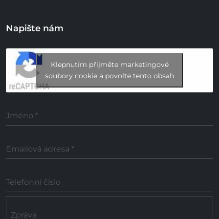
Napište nám
Klepnutím přijměte marketingové
soubory cookie a povolte tento obsah
Jméno
*
Emailová adresa
*
Telefonní číslo
Zpráva