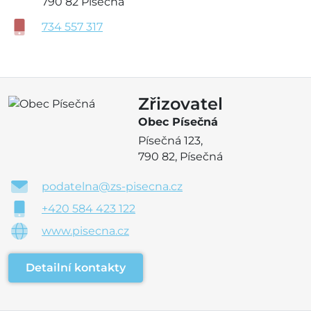
790 82 Písečná
734 557 317
Zřizovatel
Obec Písečná
Písečná 123,
790 82, Písečná
podatelna@zs-pisecna.cz
+420 584 423 122
www.pisecna.cz
Detailní kontakty