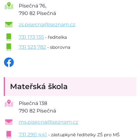
Písečná 76,
790 82 Písečná
zs.pisecna@seznam.cz
731 173 135
- ředitelka
731 523 782
- sborovna
Mateřská škola
Písečná 138
790 82 Písečná
ms.pisecna@seznam.cz
731 290 441
- zástupkyně ředitelky ZŠ pro MŠ