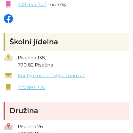
739 499 707
- učitelky
Školní jídelna
Písečná 138,
790 82 Písečná
kuchyn.pisecna@seznam.cz
777 893 720
Družina
Písečná 76