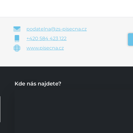
podatelna@zs-pisecna.cz
+420 584 423 122
www.pisecna.cz
Kde nás najdete?