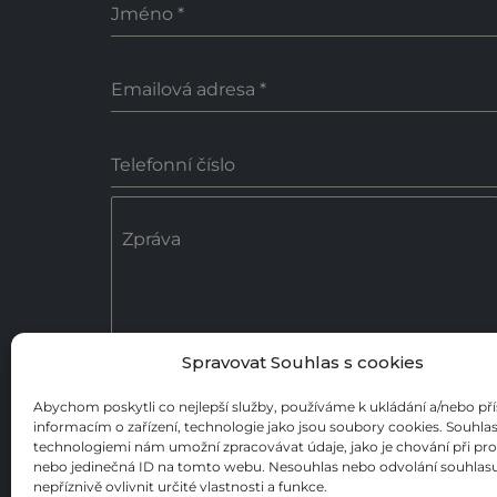
Jméno
*
Emailová adresa
*
Telefonní číslo
Zpráva
Spravovat Souhlas s cookies
0 / 18
Abychom poskytli co nejlepší služby, používáme k ukládání a/nebo př
informacím o zařízení, technologie jako jsou soubory cookies. Souhlas
Poslat zprávu
technologiemi nám umožní zpracovávat údaje, jako je chování při pr
nebo jedinečná ID na tomto webu. Nesouhlas nebo odvolání souhla
nepříznivě ovlivnit určité vlastnosti a funkce.