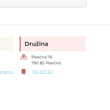
Družina
Písečná 76
790 82 Písečná
znam.c
734 557 317