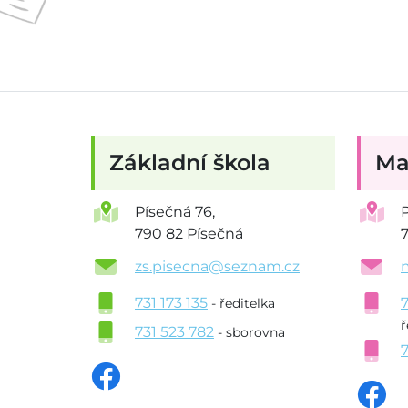
Základní škola
Ma
Písečná 76,
790 82 Písečná
zs.pisecna@seznam.cz
731 173 135
- ředitelka
ř
731 523 782
- sborovna