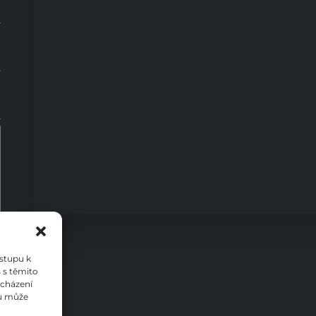
0
ístupu k
 s těmito
ocházení
su může