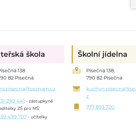
teřská škola
Školní jídelna
Písečná 138
Písečná 138,
790 82 Písečná
790 82 Písečná
ms.pisecna@seznam.cz
kuchyn.pisecna@se
z
731 290 441
- zástupkyně
777 893 720
editelky ZŠ pro MŠ
739 499 707
- učitelky