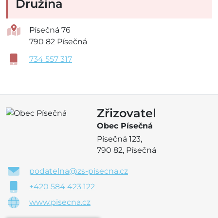
Družina
Písečná 76
790 82 Písečná
734 557 317
Zřizovatel
Obec Písečná
Písečná 123,
790 82, Písečná
podatelna@zs-pisecna.cz
+420 584 423 122
www.pisecna.cz