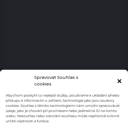
Spravovat Souhlas s
cookies
Abychom poskytli co nejlepší služby, používáme k ukládání a/nebo
přístupu k informacím o zařízení, technologie jako jsou soubory
cookies. Souhlas s těmito technologiemi nám umožní zpracovávat
údaje, jako je chování při procházení nebo jedinečná ID na tomto
webu. Nesouhlas nebo odvolání souhlasu může nepříznivě ovlivnit
určité vlastnosti a funkce.