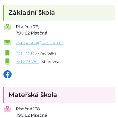
Základní škola
Písečná 76,
790 82 Písečná
zs.pisecna@seznam.cz
731 173 135
- ředitelka
731 523 782
- sborovna
Mateřská škola
Písečná 138
790 82 Písečná