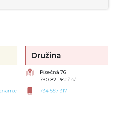
Družina
Písečná 76
790 82 Písečná
znam.c
734 557 317