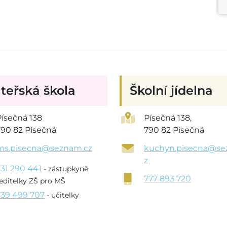
teřská škola
Školní jídelna
Písečná 138
Písečná 138,
790 82 Písečná
790 82 Písečná
ms.pisecna@seznam.cz
kuchyn.pisecna@se
z
731 290 441
- zástupkyně
777 893 720
editelky ZŠ pro MŠ
739 499 707
- učitelky