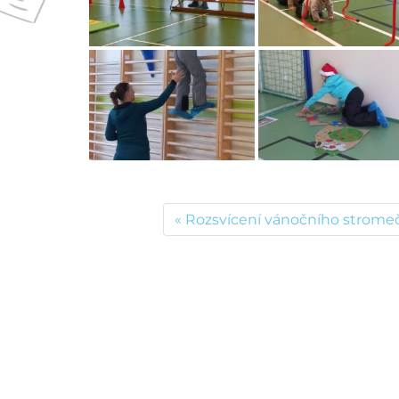
Rozsvícení vánočního stromeč