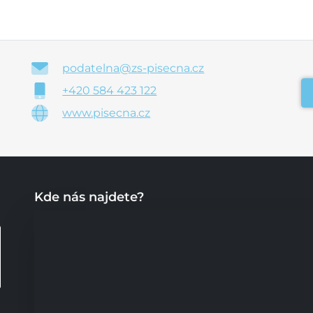
podatelna@zs-pisecna.cz
+420 584 423 122
www.pisecna.cz
Kde nás najdete?