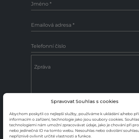
Jméno
*
Emailová adresa
*
Telefonní číslo
Zpráva
Spravovat Souhlas s cookies
0 / 18
Abychom poskytli co nejlepší služby, používáme k ukládání a/nebo př
informacím o zařízení, technologie jako jsou soubory cookies. Souhlas
Poslat zprávu
technologiemi nám umožní zpracovávat údaje, jako je chování při pr
nebo jedinečná ID na tomto webu. Nesouhlas nebo odvolání souhla
nepříznivě ovlivnit určité vlastnosti a funkce.