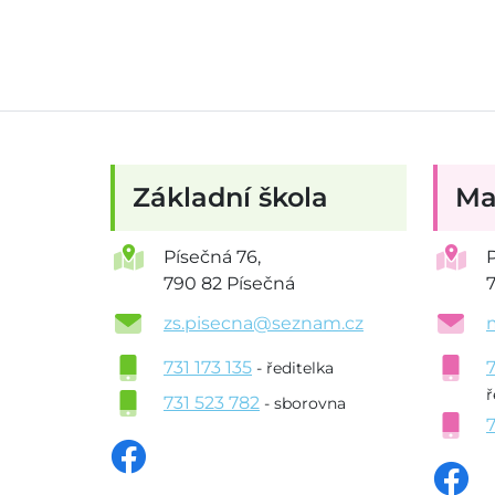
Základní škola
Ma
Písečná 76,
790 82 Písečná
zs.pisecna@seznam.cz
731 173 135
- ředitelka
ř
731 523 782
- sborovna