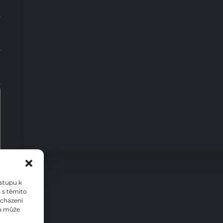
0
ístupu k
 s těmito
ocházení
su může