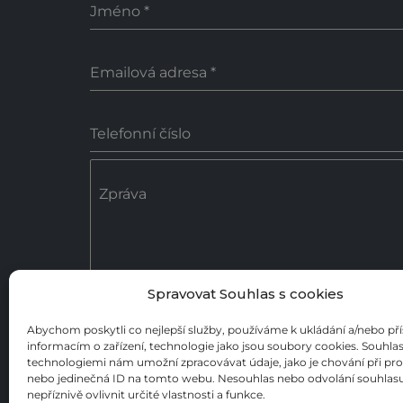
Jméno
*
Emailová adresa
*
Telefonní číslo
Zpráva
Spravovat Souhlas s cookies
0 / 18
Abychom poskytli co nejlepší služby, používáme k ukládání a/nebo př
informacím o zařízení, technologie jako jsou soubory cookies. Souhlas
Poslat zprávu
technologiemi nám umožní zpracovávat údaje, jako je chování při pr
nebo jedinečná ID na tomto webu. Nesouhlas nebo odvolání souhla
nepříznivě ovlivnit určité vlastnosti a funkce.