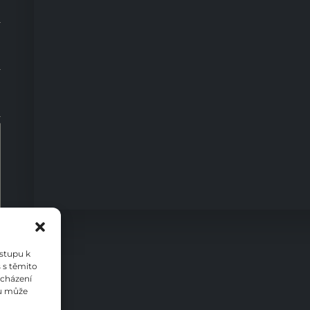
0
ístupu k
 s těmito
ocházení
su může