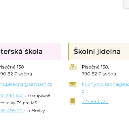
teřská škola
Školní jídelna
Písečná 138
Písečná 138,
790 82 Písečná
790 82 Písečná
ms.pisecna@seznam.cz
kuchyn.pisecna@se
z
731 290 441
- zástupkyně
777 893 720
editelky ZŠ pro MŠ
739 499 707
- učitelky