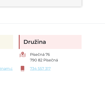
Družina
Písečná 76
790 82 Písečná
znam.c
734 557 317