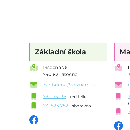
Základní škola
Ma
Písečná 76,
790 82 Písečná
zs.pisecna@seznam.cz
731 173 135
- ředitelka
ř
731 523 782
- sborovna