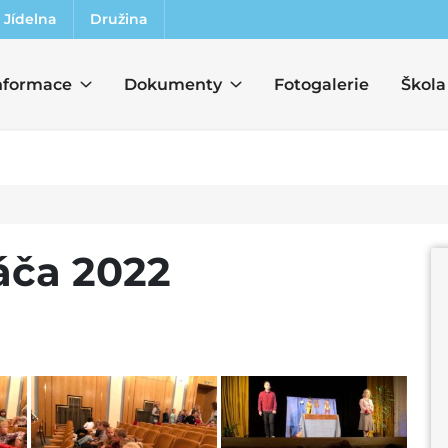
Jídelna
Družina
nformace
Dokumenty
Fotogalerie
Škola
áča 2022