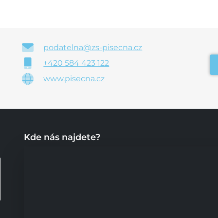
podatelna@zs-pisecna.cz
+420 584 423 122
www.pisecna.cz
Kde nás najdete?