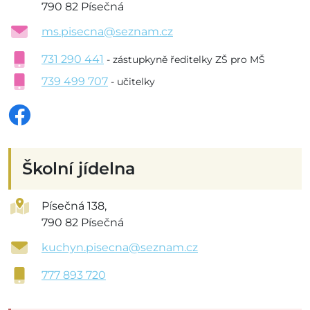
790 82 Písečná
ms.pisecna@seznam.cz
731 290 441
- zástupkyně ředitelky ZŠ pro MŠ
739 499 707
- učitelky
Školní jídelna
Písečná 138,
790 82 Písečná
kuchyn.pisecna@seznam.cz
777 893 720