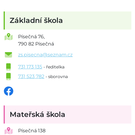
Základní škola
Písečná 76,
790 82 Písečná
zs.pisecna@seznam.cz
731 173 135
- ředitelka
731 523 782
- sborovna
Mateřská škola
Písečná 138