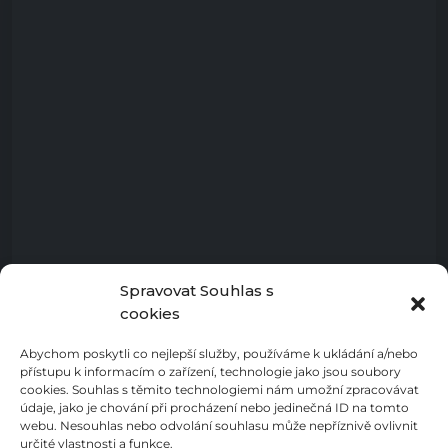
Spravovat Souhlas s
cookies
Abychom poskytli co nejlepší služby, používáme k ukládání a/nebo
přístupu k informacím o zařízení, technologie jako jsou soubory
cookies. Souhlas s těmito technologiemi nám umožní zpracovávat
údaje, jako je chování při procházení nebo jedinečná ID na tomto
webu. Nesouhlas nebo odvolání souhlasu může nepříznivě ovlivnit
určité vlastnosti a funkce.