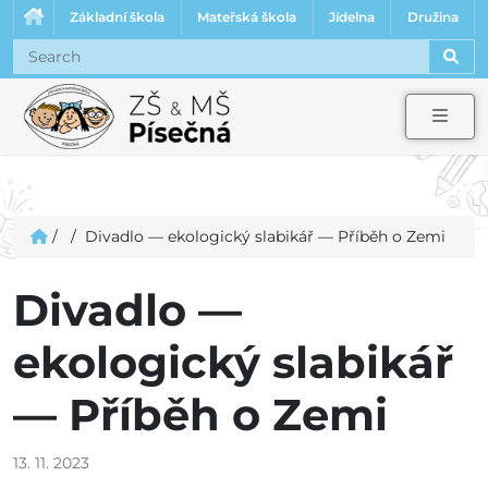
Základní škola
Mateřská škola
Jídelna
Družina
Sear
Men
/
/
Divadlo — ekologický slabikář — Příběh o Zemi
Divadlo —
ekologický slabikář
— Příběh o Zemi
13. 11. 2023