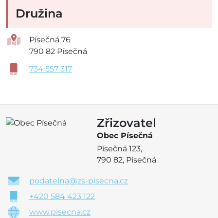
Družina
Písečná 76
790 82 Písečná
734 557 317
Zřizovatel
Obec Písečná
Písečná 123,
790 82, Písečná
podatelna@zs-pisecna.cz
+420 584 423 122
www.pisecna.cz