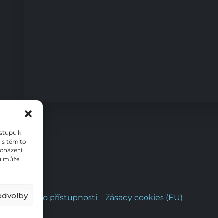
0
ístupu k
 s těmito
ocházení
su může
edvolby
Prohlášení o přístupnosti
Zásady cookies (EU)