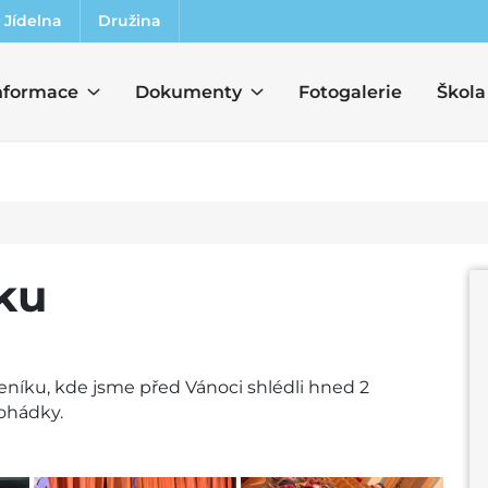
Jídelna
Družina
nformace
Dokumenty
Fotogalerie
Škola
ku
eníku, kde jsme před Vánoci shlédli hned 2
ohádky.