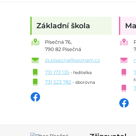
Základní škola
Ma
Písečná 76,
790 82 Písečná
zs.pisecna@seznam.cz
731 173 135
- ředitelka
ř
731 523 782
- sborovna