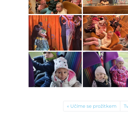
Učíme se prožitkem
T