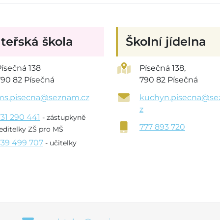
teřská škola
Školní jídelna
Písečná 138
Písečná 138,
790 82 Písečná
790 82 Písečná
ms.pisecna@seznam.cz
kuchyn.pisecna@se
z
731 290 441
- zástupkyně
777 893 720
editelky ZŠ pro MŠ
739 499 707
- učitelky