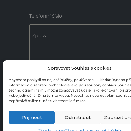
Telefonní číslo
Zpráva
Spravovat Souhlas s cookies
0 / 18
Abychom poskytli co nejlepší služby, používáme k ukládání a/nebo př
informacím o zařízení, technologie jako jsou soubory cookies. Souhlas
Poslat zprávu
technologiemi nám umožní zpracovávat údaje, jako je chování při pr
nebo jedinečná ID na tomto webu. Nesouhlas nebo odvolání souhla
nepříznivě ovlivnit určité vlastnosti a funkce.
Příjmout
Odmítnout
Zobrazit př
Zásady ochrany osobních údajů
Cookies
Zásady cookies
Zásady ochrany osobních údajů