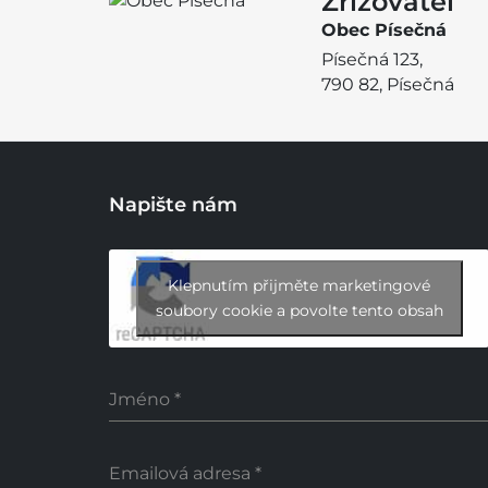
Zřizovatel
Obec Písečná
Písečná 123,
790 82, Písečná
Napište nám
Klepnutím přijměte marketingové
soubory cookie a povolte tento obsah
Jméno
*
Emailová adresa
*