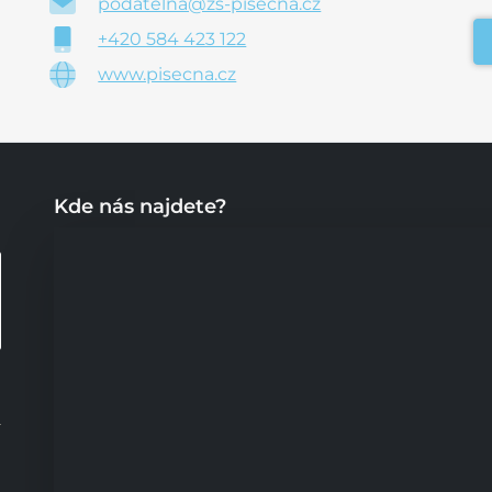
podatelna@zs-pisecna.cz
+420 584 423 122
www.pisecna.cz
Kde nás najdete?