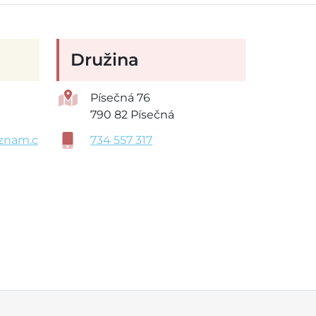
Družina
Písečná 76
790 82 Písečná
znam.c
734 557 317