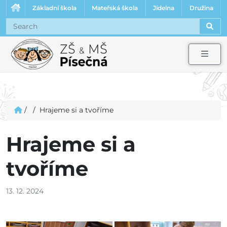
Základní škola
Mateřská škola
Jídelna
Družina
Sear
Men
/
/
Hrajeme si a tvoříme
Hrajeme si a
tvoříme
13. 12. 2024