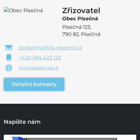
Zřizovatel
Obec Písečná
Písečná 123,
790 82, Písečná
podatelna@zs-pisecna.cz
+420 584 423 122
www.pisecna.cz
Detailní kontakty
Napište nám