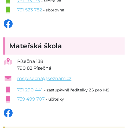
731 173 135
- ředitelka
731 523 782
- sborovna
Mateřská škola
Písečná 138
790 82 Písečná
ms.pisecna@seznam.cz
731 290 441
- zástupkyně ředitelky ZŠ pro MŠ
739 499 707
- učitelky