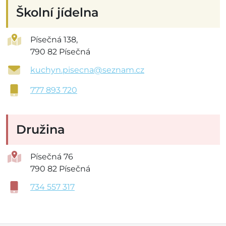
Školní jídelna
Písečná 138,
790 82 Písečná
kuchyn.pisecna@seznam.cz
777 893 720
Družina
Písečná 76
790 82 Písečná
734 557 317