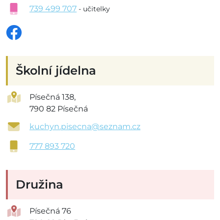
739 499 707
- učitelky
Školní jídelna
Písečná 138,
790 82 Písečná
kuchyn.pisecna@seznam.cz
777 893 720
Družina
Písečná 76