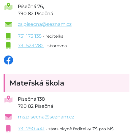
Písečná 76,
790 82 Písečná
zs.pisecna@seznam.cz
731 173 135
- ředitelka
731 523 782
- sborovna
Mateřská škola
Písečná 138
790 82 Písečná
ms.pisecna@seznam.cz
731 290 441
- zástupkyně ředitelky ZŠ pro MŠ