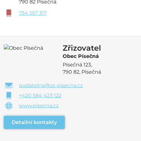
790 82 Písečná
734 557 317
Zřizovatel
Obec Písečná
Písečná 123,
790 82, Písečná
podatelna@zs-pisecna.cz
+420 584 423 122
www.pisecna.cz
Detailní kontakty