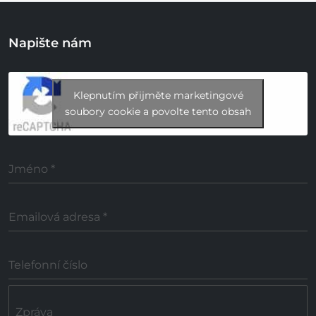
Napište nám
Klepnutím přijměte marketingové
soubory cookie a povolte tento obsah
Jméno
*
Emailová adresa
*
Telefonní číslo
Zpráva