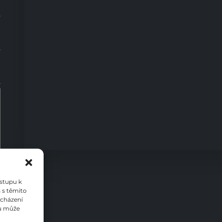
0
ístupu k
 s těmito
ocházení
su může