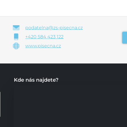
podatelna@zs-pisecna.cz
+420 584 423 122
www.pisecna.cz
Kde nás najdete?