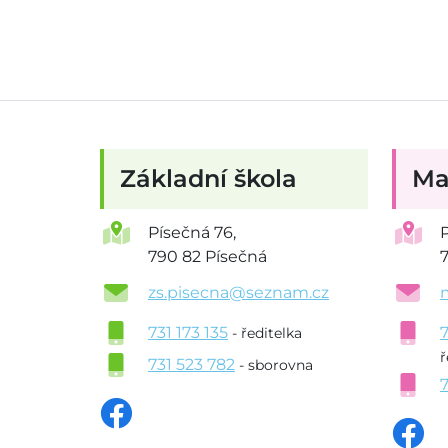
Základní škola
Ma
Písečná 76,
790 82 Písečná
zs.pisecna@seznam.cz
731 173 135
- ředitelka
ř
731 523 782
- sborovna