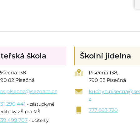
teřská škola
Školní jídelna
Písečná 138
Písečná 138,
790 82 Písečná
790 82 Písečná
ms.pisecna@seznam.cz
kuchyn.pisecna@se
z
731 290 441
- zástupkyně
777 893 720
editelky ZŠ pro MŠ
739 499 707
- učitelky