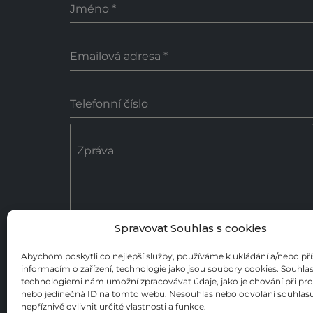
Jméno
*
Emailová adresa
*
Telefonní číslo
Zpráva
Spravovat Souhlas s cookies
0 / 18
Abychom poskytli co nejlepší služby, používáme k ukládání a/nebo př
informacím o zařízení, technologie jako jsou soubory cookies. Souhlas
Poslat zprávu
technologiemi nám umožní zpracovávat údaje, jako je chování při pr
nebo jedinečná ID na tomto webu. Nesouhlas nebo odvolání souhla
nepříznivě ovlivnit určité vlastnosti a funkce.