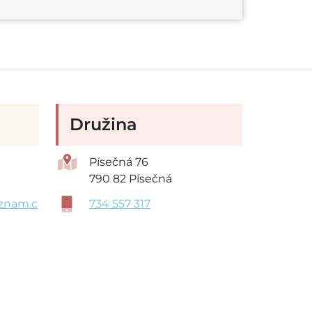
Družina
Písečná 76
790 82 Písečná
znam.c
734 557 317