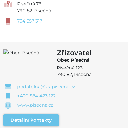
Písečná 76
790 82 Písečná
734 557 317
Zřizovatel
Obec Písečná
Písečná 123,
790 82, Písečná
podatelna@zs-pisecna.cz
+420 584 423 122
www.pisecna.cz
Detailní kontakty