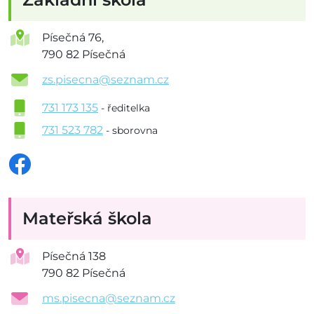
Písečná 76,
790 82 Písečná
zs.pisecna@seznam.cz
731 173 135
- ředitelka
731 523 782
- sborovna
Mateřská škola
Písečná 138
790 82 Písečná
ms.pisecna@seznam.cz