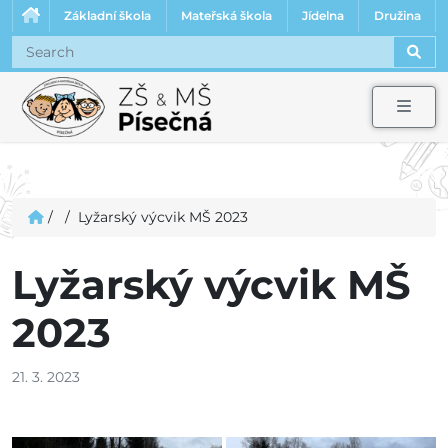
Základní škola
Mateřská škola
Jídelna
Družina
Sear
Men
/
/
Lyžarský výcvik MŠ 2023
Lyžarský výcvik MŠ
2023
21. 3. 2023