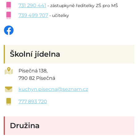
731 290 441
- zástupkyně ředitelky ZŠ pro MŠ
739 499 707
- učitelky
Školní jídelna
Písečná 138,
790 82 Písečná
kuchyn.pisecna@seznam.cz
777 893 720
Družina