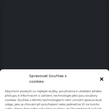
Spravovat Souhlas s
cookies
Abychom poskytli co nejlepší služby, používáme k ukládání a/nebo
přístupu k informacím o zařízení, technologie jako jsou soubory
cookies. Souhlas s těmito technologiemi nám umožní zpracovávat
údaje, jako je chování při procházení nebo jedinečná ID na tomto
webu. Nesouhlas nebo odvolání souhlasu může nepříznivě ovlivnit