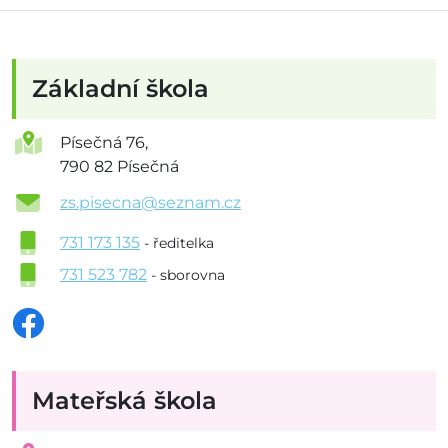
Základní škola
Písečná 76,
790 82 Písečná
zs.pisecna@seznam.cz
731 173 135
- ředitelka
731 523 782
- sborovna
Mateřská škola