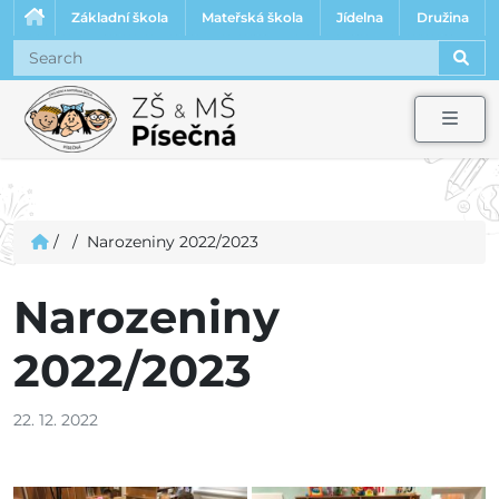
Základní škola
Mateřská škola
Jídelna
Družina
Sear
Men
/
/
Narozeniny 2022/2023
Narozeniny
2022/2023
22. 12. 2022