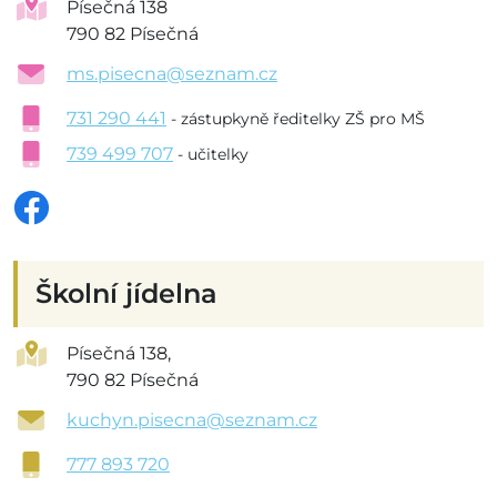
Písečná 138
790 82 Písečná
ms.pisecna@seznam.cz
731 290 441
- zástupkyně ředitelky ZŠ pro MŠ
739 499 707
- učitelky
Školní jídelna
Písečná 138,
790 82 Písečná
kuchyn.pisecna@seznam.cz
777 893 720