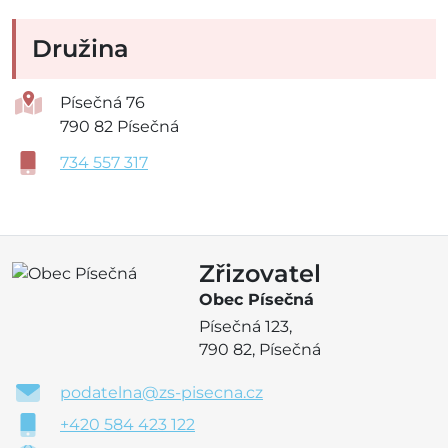
Družina
Písečná 76
790 82 Písečná
734 557 317
Zřizovatel
Obec Písečná
Písečná 123,
790 82, Písečná
podatelna@zs-pisecna.cz
+420 584 423 122