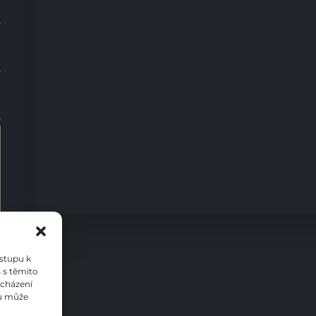
0
ístupu k
 s těmito
ocházení
su může