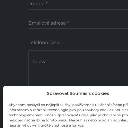
Jméno
*
Emailová adresa
*
Telefonní číslo
Zpráva
Spravovat Souhlas s cookies
0 / 18
Abychom poskytli co nejlepší služby, používáme k ukládání a/nebo př
informacím o zařízení, technologie jako jsou soubory cookies. Souhlas
Poslat zprávu
technologiemi nám umožní zpracovávat údaje, jako je chování při pr
nebo jedinečná ID na tomto webu. Nesouhlas nebo odvolání souhla
nepříznivě ovlivnit určité vlastnosti a funkce.