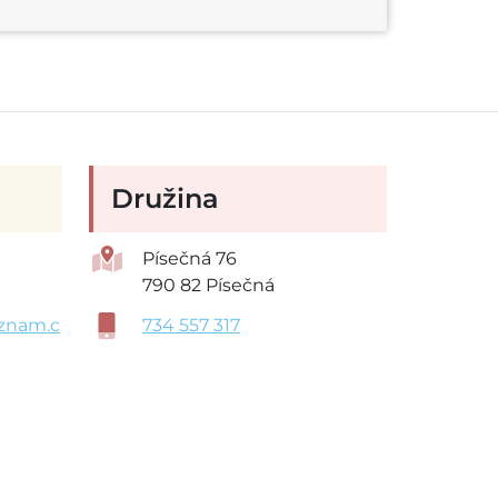
Družina
Písečná 76
790 82 Písečná
znam.c
734 557 317