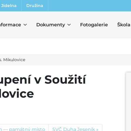
Jídelna
Družina
nformace
Dokumenty
Fotogalerie
Škola
s. Mikulovice
pení v Soužití
lovice
en — památný místo
SVČ Duha Jeseník