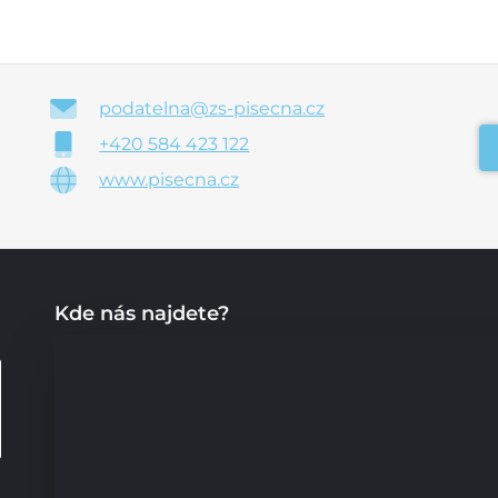
podatelna@zs-pisecna.cz
+420 584 423 122
www.pisecna.cz
Kde nás najdete?