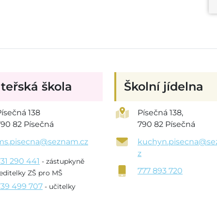
teřská škola
Školní jídelna
Písečná 138
Písečná 138,
790 82 Písečná
790 82 Písečná
ms.pisecna@seznam.cz
kuchyn.pisecna@se
z
731 290 441
- zástupkyně
777 893 720
editelky ZŠ pro MŠ
739 499 707
- učitelky