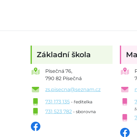
Základní škola
Ma
Písečná 76,
790 82 Písečná
zs.pisecna@seznam.cz
731 173 135
- ředitelka
ř
731 523 782
- sborovna